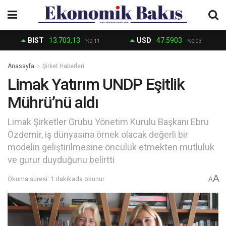
BIST
13.703,13
USD
47.5903
%0.11
%0,03
Anasayfa
Şirket Haberleri
Limak Yatırım UNDP Eşitlik
Mührü’nü aldı
Limak Şirketler Grubu Yönetim Kurulu Başkanı Ebru
Özdemir, iş dünyasına örnek olacak değerli bir
modelin geliştirilmesine öncülük etmekten mutluluk
ve gurur duyduğunu belirtti
A
Okuma süresi: 1 dakikada okunur
A