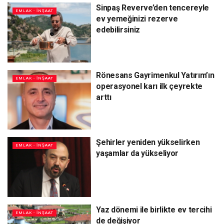
Sinpaş Reverve’den tencereyle
EMLAK - İNŞAAT
ev yemeğinizi rezerve
edebilirsiniz
Rönesans Gayrimenkul Yatırım’ın
EMLAK - İNŞAAT
operasyonel karı ilk çeyrekte
arttı
Şehirler yeniden yükselirken
EMLAK - İNŞAAT
yaşamlar da yükseliyor
Yaz dönemi ile birlikte ev tercihi
EMLAK - İNŞAAT
de değişiyor