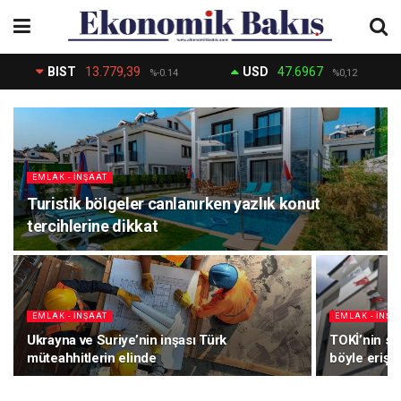
BIST
13.779,39
USD
47.6967
%-0.14
%0,12
EMLAK - İNŞAAT
Turistik bölgeler canlanırken yazlık konut
tercihlerine dikkat
EMLAK - İNŞAAT
EMLAK - İNŞA
Ukrayna ve Suriye’nin inşası Türk
TOKİ’nin sa
müteahhitlerin elinde
böyle erişim