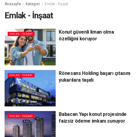
Anasayfa
Kategori
Emlak - İnşaat
Emlak - İnşaat
Konut güvenli liman olma
EMLAK - İNŞAAT
özelliğini koruyor
Rönesans Holding başarı çıtasını
EMLAK - İNŞAAT
yukarılara taşıdı
Babacan Yapı konut projesinde
EMLAK - İNŞAAT
faizsiz ödeme imkanı sunuyor