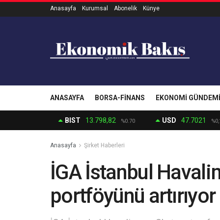
Anasayfa
Kurumsal
Abonelik
Künye
ANASAYFA
BORSA-FINANS
EKONOMI GÜNDEM
BIST
13.798,82
USD
47.7021
%0.70
%0,
Anasayfa
Şirket Haberleri
İGA İstanbul Havali
portföyünü artırıyor