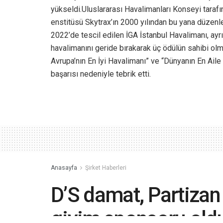
yükseldi.Uluslararası Havalimanları Konseyi tarafı
enstitüsü Skytrax’ın 2000 yılından bu yana düzenle
2022’de tescil edilen İGA İstanbul Havalimanı, ay
havalimanını geride bırakarak üç ödülün sahibi o
Avrupa’nın En İyi Havalimanı” ve “Dünyanın En Aile
başarısı nedeniyle tebrik etti.
Anasayfa
Şirket Haberleri
D’S damat, Partizan
giyim sponsoru old