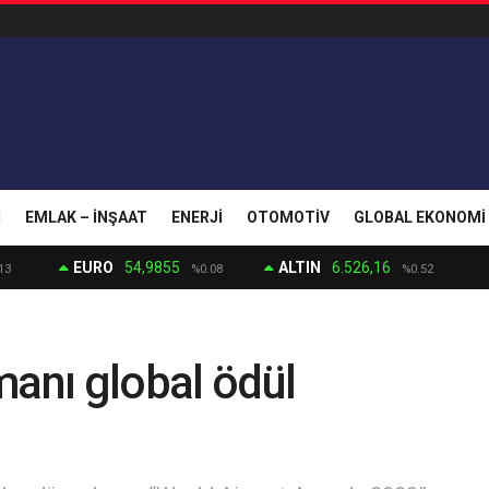
I
EMLAK – İNŞAAT
ENERJI
OTOMOTIV
GLOBAL EKONOMI
EURO
54,9855
ALTIN
6.526,16
13
%0.08
%0.52
manı global ödül