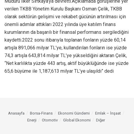
Müdürü İlker Sırtkaya’ya devretti.Açıklamada görüşlerine yer
verilen TKBB Yönetim Kurulu Başkanı Osman Çelik, TKBB
olarak sektörün gelişimi ve rekabet gücünün artırılması için
önemli adımlar attıkları 2022 yılında üye katılım finans
kurumlarının da başarılı bir finansal performans sergilediğini
kaydetti.2022 sonu itibarıyla toplanan fonların yüzde 60,14
artışla 891,066 milyar TL’ye, kullandırılan fonların ise yüzde
74,3 artışla 643,814 milyar TL’ye yükseldiğini aktaran Çelik,
“Net karlılıkta yüzde 443 artış, aktif büyüklüğünde ise yüzde
65,6 büyüme ile 1,187,613 milyar TL’ye ulaşıldı” dedi
Anasayfa
Borsa-Finans
Ekonomi Gündemi
Emlak – İnşaat
Enerji
Otomotiv
Global Ekonomi
Diğer