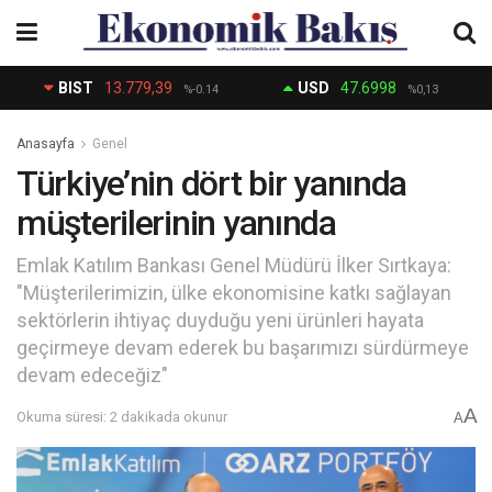
BIST
13.779,39
USD
47.6998
%-0.14
%0,13
Anasayfa
Genel
Türkiye’nin dört bir yanında
müşterilerinin yanında
Emlak Katılım Bankası Genel Müdürü İlker Sırtkaya:
"Müşterilerimizin, ülke ekonomisine katkı sağlayan
sektörlerin ihtiyaç duyduğu yeni ürünleri hayata
geçirmeye devam ederek bu başarımızı sürdürmeye
devam edeceğiz"
A
Okuma süresi: 2 dakikada okunur
A