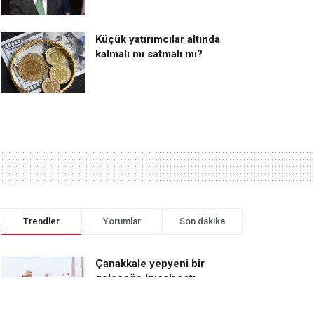
Küçük yatırımcılar altında
kalmalı mı satmalı mı?
Trendler
Yorumlar
Son dakika
Çanakkale yepyeni bir
geleceğe kucak açtı