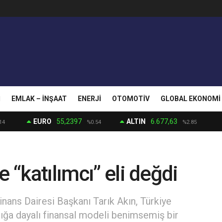
I
EMLAK – İNŞAAT
ENERJI
OTOMOTIV
GLOBAL EKONOMI
EURO
55,2397
ALTIN
6.677,63
14
%0.54
%2.85
 “katılımcı” eli değdi
nans Dairesi Başkanı Tarık Akın, Türkiye
lığa dayalı finansal modeli benimsemiş bir