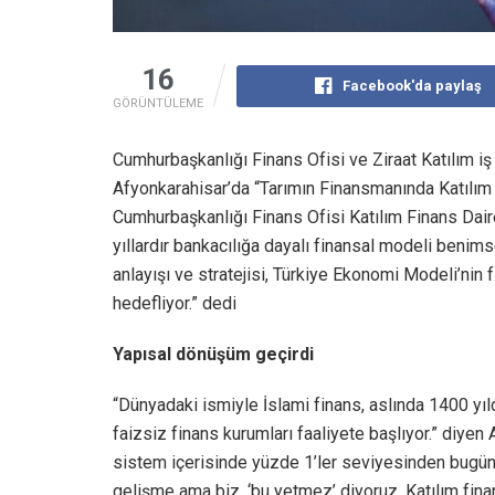
16
Facebook'da paylaş
GÖRÜNTÜLEME
Cumhurbaşkanlığı Finans Ofisi ve Ziraat Katılım iş
Afyonkarahisar’da “Tarımın Finansmanında Katılım 
Cumhurbaşkanlığı Finans Ofisi Katılım Finans Dair
yıllardır bankacılığa dayalı finansal modeli benims
anlayışı ve stratejisi, Türkiye Ekonomi Modeli’nin 
hedefliyor.” dedi
Yapısal dönüşüm geçirdi
“Dünyadaki ismiyle İslami finans, aslında 1400 yıld
faizsiz finans kurumları faaliyete başlıyor.” diyen
sistem içerisinde yüzde 1’ler seviyesinden bugün
gelişme ama biz, ‘bu yetmez’ diyoruz. Katılım fina