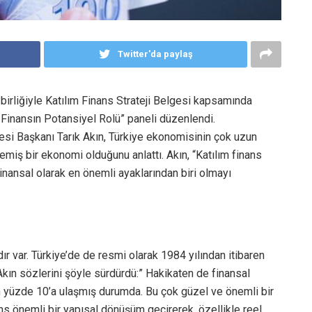
Twitter'da paylaş
 birliğiyle Katılım Finans Strateji Belgesi kapsamında
Finansın Potansiyel Rolü” paneli düzenlendi.
esi Başkanı Tarık Akın, Türkiye ekonomisinin çok uzun
emiş bir ekonomi olduğunu anlattı. Akın, “Katılım finans
finansal olarak en önemli ayaklarından biri olmayı
ır var. Türkiye’de de resmi olarak 1984 yılından itibaren
 Akın sözlerini şöyle sürdürdü:” Hakikaten de finansal
 yüzde 10’a ulaşmış durumda. Bu çok güzel ve önemli bir
ns önemli bir yapısal dönüşüm geçirerek, özellikle reel