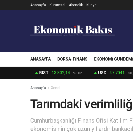
Anasayfa
Kurumsal
Abonelik
Künye
ANASAYFA
BORSA-FINANS
EKONOMI GÜNDEM
BIST
13.802,14
USD
47.7041
%0.02
%0,
Anasayfa
Genel
Tarımdaki verimliliğe
Cumhurbaşkanlığı Finans Ofisi Katılım Fi
ekonomisinin çok uzun yıllardır bankacı