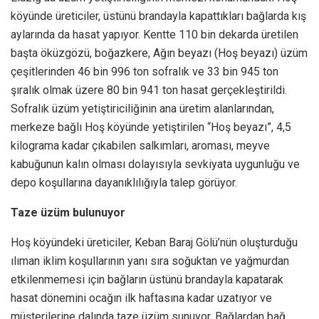
köyünde üreticiler, üstünü brandayla kapattıkları bağlarda kış
aylarında da hasat yapıyor. Kentte 110 bin dekarda üretilen
başta öküzgözü, boğazkere, Ağın beyazı (Hoş beyazı) üzüm
çeşitlerinden 46 bin 996 ton sofralık ve 33 bin 945 ton
şıralık olmak üzere 80 bin 941 ton hasat gerçekleştirildi.
Sofralık üzüm yetiştiriciliğinin ana üretim alanlarından,
merkeze bağlı Hoş köyünde yetiştirilen “Hoş beyazı”, 4,5
kilograma kadar çıkabilen salkımları, aroması, meyve
kabuğunun kalın olması dolayısıyla sevkiyata uygunluğu ve
depo koşullarına dayanıklılığıyla talep görüyor.
Taze üzüm bulunuyor
Hoş köyündeki üreticiler, Keban Baraj Gölü’nün oluşturduğu
ılıman iklim koşullarının yanı sıra soğuktan ve yağmurdan
etkilenmemesi için bağların üstünü brandayla kapatarak
hasat dönemini ocağın ilk haftasına kadar uzatıyor ve
müşterilerine dalında taze üzüm sunuyor. Bağlardan bağ