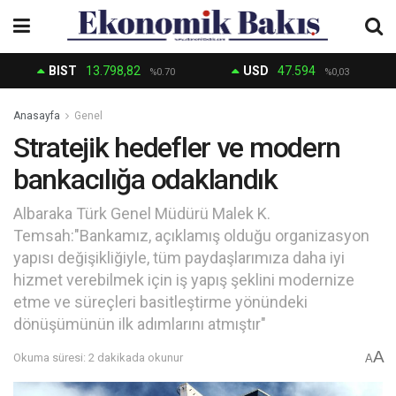
BIST
13.798,82
USD
47.594
%0.70
%0,03
Anasayfa
Genel
Stratejik hedefler ve modern
bankacılığa odaklandık
Albaraka Türk Genel Müdürü Malek K.
Temsah:"Bankamız, açıklamış olduğu organizasyon
yapısı değişikliğiyle, tüm paydaşlarımıza daha iyi
hizmet verebilmek için iş yapış şeklini modernize
etme ve süreçleri basitleştirme yönündeki
dönüşümünün ilk adımlarını atmıştır"
A
Okuma süresi: 2 dakikada okunur
A