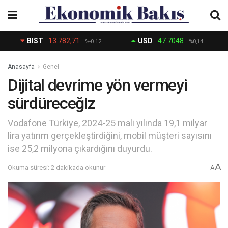
BIST
13.782,71
USD
47.7048
%-0.12
%0,14
Anasayfa
Genel
Dijital devrime yön vermeyi
sürdüreceğiz
Vodafone Türkiye, 2024-25 mali yılında 19,1 milyar
lira yatırım gerçekleştirdiğini, mobil müşteri sayısını
ise 25,2 milyona çıkardığını duyurdu.
A
Okuma süresi: 2 dakikada okunur
A