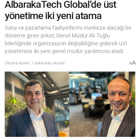
AlbarakaTech Global’de üst
yönetime iki yeni atama
Satış ve pazarlama faaliyetlerini merkeze alacağı bir
döneme giren şirket, Genel Müdür Ali Tuğlu
liderliğinde organizasyon değişikliğine giderek üst
yönetimine iki yeni genel müdür yardımcısı atadı.
A
Okuma süresi: 1 dakikada okunur
A