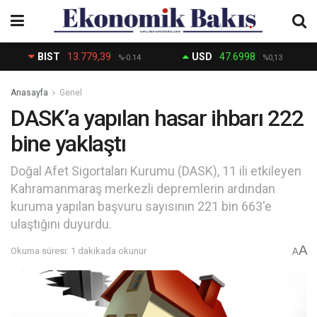
BIST
13.779,39
USD
47.6998
%-0.14
%0,13
Anasayfa
Genel
DASK’a yapılan hasar ihbarı 222
bine yaklaştı
Doğal Afet Sigortaları Kurumu (DASK), 11 ili etkileyen
Kahramanmaraş merkezli depremlerin ardından
kuruma yapılan başvuru sayısının 221 bin 663'e
ulaştığını duyurdu.
A
Okuma süresi: 1 dakikada okunur
A