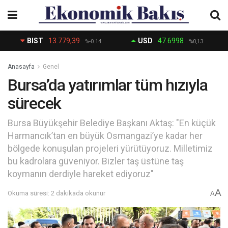
BIST
13.779,39
USD
47.6998
%-0.14
%0,13
Anasayfa
Genel
Bursa’da yatırımlar tüm hızıyla
sürecek
Bursa Büyükşehir Belediye Başkanı Aktaş: "En küçük
Harmancık’tan en büyük Osmangazi’ye kadar her
bölgede konuşulan projeleri yürütüyoruz. Milletimiz
bu kadrolara güveniyor. Bizler taş üstüne taş
koymanın derdiyle hareket ediyoruz"
A
Okuma süresi: 2 dakikada okunur
A