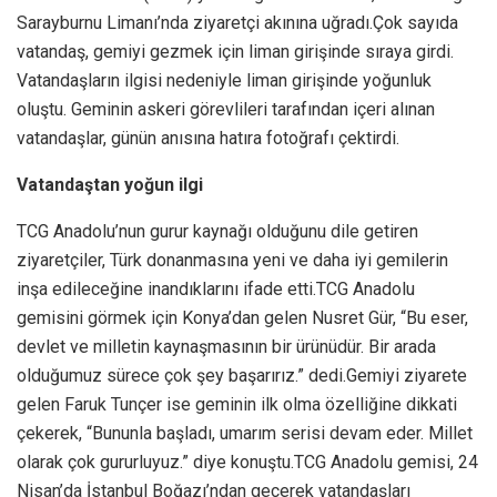
Sarayburnu Limanı’nda ziyaretçi akınına uğradı.Çok sayıda
vatandaş, gemiyi gezmek için liman girişinde sıraya girdi.
Vatandaşların ilgisi nedeniyle liman girişinde yoğunluk
oluştu. Geminin askeri görevlileri tarafından içeri alınan
vatandaşlar, günün anısına hatıra fotoğrafı çektirdi.
Vatandaştan yoğun ilgi
TCG Anadolu’nun gurur kaynağı olduğunu dile getiren
ziyaretçiler, Türk donanmasına yeni ve daha iyi gemilerin
inşa edileceğine inandıklarını ifade etti.TCG Anadolu
gemisini görmek için Konya’dan gelen Nusret Gür, “Bu eser,
devlet ve milletin kaynaşmasının bir ürünüdür. Bir arada
olduğumuz sürece çok şey başarırız.” dedi.Gemiyi ziyarete
gelen Faruk Tunçer ise geminin ilk olma özelliğine dikkati
çekerek, “Bununla başladı, umarım serisi devam eder. Millet
olarak çok gururluyuz.” diye konuştu.TCG Anadolu gemisi, 24
Nisan’da İstanbul Boğazı’ndan geçerek vatandaşları