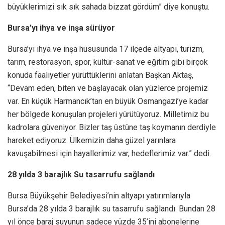
büyüklerimizi sık sık sahada bizzat gördüm” diye konuştu.
Bursa’yı ihya ve inşa sürüyor
Bursa’yı ihya ve inşa hususunda 17 ilçede altyapı, turizm,
tarım, restorasyon, spor, kültür-sanat ve eğitim gibi birçok
konuda faaliyetler yürüttüklerini anlatan Başkan Aktaş,
“Devam eden, biten ve başlayacak olan yüzlerce projemiz
var. En küçük Harmancık’tan en büyük Osmangazi’ye kadar
her bölgede konuşulan projeleri yürütüyoruz. Milletimiz bu
kadrolara güveniyor. Bizler taş üstüne taş koymanın derdiyle
hareket ediyoruz. Ülkemizin daha güzel yarınlara
kavuşabilmesi için hayallerimiz var, hedeflerimiz var.” dedi.
28 yılda 3 barajlık Su tasarrufu sağlandı
Bursa Büyükşehir Belediyesi’nin altyapı yatırımlarıyla
Bursa’da 28 yılda 3 barajlık su tasarrufu sağlandı. Bundan 28
yıl önce baraj suyunun sadece yüzde 35’ini abonelerine