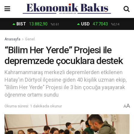
BIST
13.882,90
USD
47.7043
%0.61
%0,14
Anasayfa
Genel
“Bilim Her Yerde” Projesi ile
depremzede çocuklara destek
Kahramanmaraş merkezli depremlerden etkilenen
Hatay'ın Dörtyol ilçesine giden 40 kişilik uzman ekip,
"Bilim Her Yerde" Projesi ile 3 bin çocuğa yaşayarak
öğrenme ortamı sundu
A
Okuma süresi: 1 dakikada okunur
A