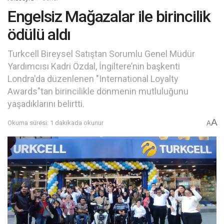
Engelsiz Mağazalar ile birincilik
ödülü aldı
Turkcell Bireysel Satıştan Sorumlu Genel Müdür
Yardımcısı Kadri Özdal, İngiltere’nin başkenti
Londra'da düzenlenen "International Loyalty
Awards"tan birincilikle dönmenin mutluluğunu
yaşadıklarını belirtti.
A
Okuma süresi: 1 dakikada okunur
A