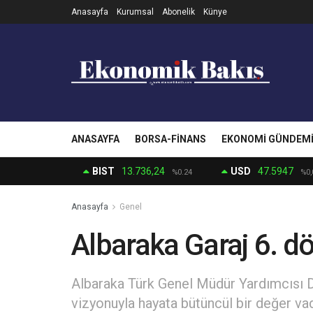
Anasayfa
Kurumsal
Abonelik
Künye
ANASAYFA
BORSA-FINANS
EKONOMI GÜNDEM
BIST
13.736,24
USD
47.5947
%0.24
%0,
Anasayfa
Genel
Albaraka Garaj 6. d
Albaraka Türk Genel Müdür Yardımcısı D
vizyonuyla hayata bütüncül bir değer vad