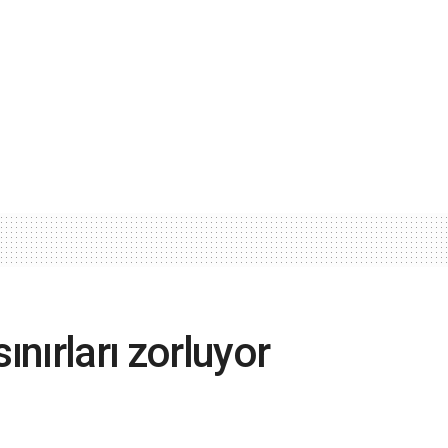
ınırları zorluyor
AŞ) başarıları, Malezya basınında geniş yer
nma teknolojinde kapasitesini aktif biçimde