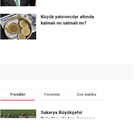
Küçük yatırımcılar altında
kalmalı mı satmalı mı?
Trendler
Yorumlar
Son dakika
Sakarya Büyükşehir
Belediyesi’nden depreme
dayanıklı konut inşası