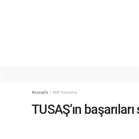
Anasayfa
Milli Savunma
TUSAŞ’ın başarıları s
Türk Havacılık Uzay Sanayii AŞ'nin (TUS
bulurken, Türk havacılık şirketinin savu