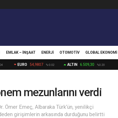
I
EMLAK – İNŞAAT
ENERJI
OTOMOTIV
GLOBAL EKONOMI
EURO
54,9807
ALTIN
6.509,30
04
%-0.02
%0.20
önem mezunlarını verdi
r. Ömer Emeç, Albaraka Türk’ün, yenilikçi
eden girişimlerin arkasında durduğunu belirtti