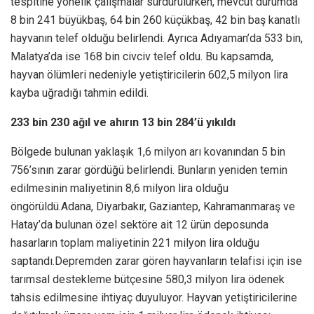
tespitine yönelik çalışmalar sürdürülürken, mevcut durumda
8 bin 241 büyükbaş, 64 bin 260 küçükbaş, 42 bin baş kanatlı
hayvanın telef olduğu belirlendi. Ayrıca Adıyaman’da 533 bin,
Malatya’da ise 168 bin civciv telef oldu. Bu kapsamda,
hayvan ölümleri nedeniyle yetiştiricilerin 602,5 milyon lira
kayba uğradığı tahmin edildi.
233 bin 230 ağıl ve ahırın 13 bin 284’ü yıkıldı
Bölgede bulunan yaklaşık 1,6 milyon arı kovanından 5 bin
756’sının zarar gördüğü belirlendi. Bunların yeniden temin
edilmesinin maliyetinin 8,6 milyon lira olduğu
öngörüldü.Adana, Diyarbakır, Gaziantep, Kahramanmaraş ve
Hatay’da bulunan özel sektöre ait 12 ürün deposunda
hasarların toplam maliyetinin 221 milyon lira olduğu
saptandı.Depremden zarar gören hayvanların telafisi için ise
tarımsal destekleme bütçesine 580,3 milyon lira ödenek
tahsis edilmesine ihtiyaç duyuluyor. Hayvan yetiştiricilerine