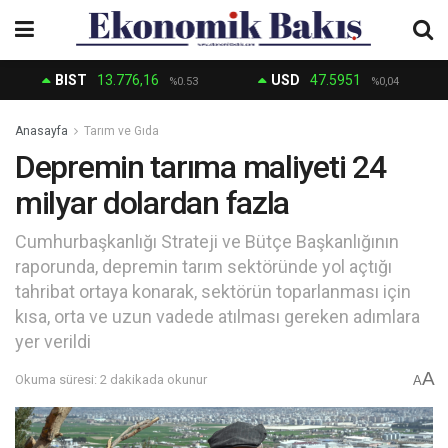
BIST
13.776,16
USD
47.5951
%0.53
%0,04
Anasayfa
Tarım ve Gıda
Depremin tarıma maliyeti 24
milyar dolardan fazla
Cumhurbaşkanlığı Strateji ve Bütçe Başkanlığının
raporunda, depremin tarım sektöründe yol açtığı
tahribat ortaya konarak, sektörün toparlanması için
kısa, orta ve uzun vadede atılması gereken adımlara
yer verildi
A
Okuma süresi: 2 dakikada okunur
A