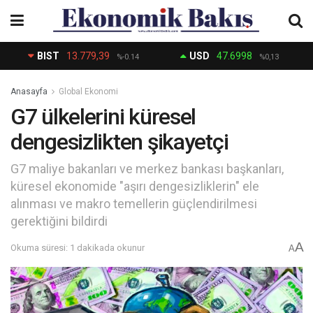
BIST
13.779,39
USD
47.6998
%-0.14
%0,13
Anasayfa
Global Ekonomi
G7 ülkelerini küresel
dengesizlikten şikayetçi
G7 maliye bakanları ve merkez bankası başkanları,
küresel ekonomide "aşırı dengesizliklerin" ele
alınması ve makro temellerin güçlendirilmesi
gerektiğini bildirdi
A
Okuma süresi: 1 dakikada okunur
A