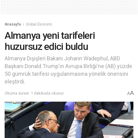
Anasayfa
Global Ekonomi
Almanya yeni tarifeleri
huzursuz edici buldu
Almanya Dışişleri Bakanı Johann Wadephul, ABD
Başkanı Donald Trump'ın Avrupa Birliği'ne (AB) yüzde
50 gümrük tarifesi uygulanmasına yönelik önerisini
eleştirdi.
A
Okuma süresi: 1 dakikada okunur
A