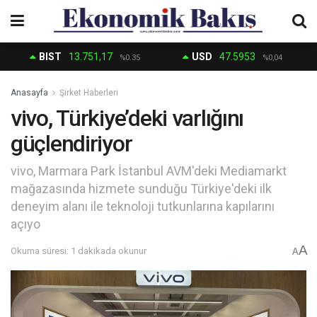
BIST
13.751,17
USD
47.5953
%0.35
%0,04
Anasayfa
Şirket Haberleri
vivo, Türkiye’deki varlığını
güçlendiriyor
vivo, Marmara Park İstanbul AVM'deki Mediamarkt
mağazasında hizmete sunduğu Türkiye'deki ilk
deneyim alanı ile teknoloji tutkunlarına kapılarını
açıyo
A
Okuma süresi: 1 dakikada okunur
A