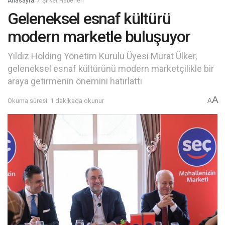
Anasayfa
Şirket Haberleri
Geleneksel esnaf kültürü
modern marketle buluşuyor
Yıldız Holding Yönetim Kurulu Üyesi Murat Ülker,
geleneksel esnaf kültürünü modern marketçilikle bir
araya getirmenin önemini hatırlattı
A
Okuma süresi: 1 dakikada okunur
A