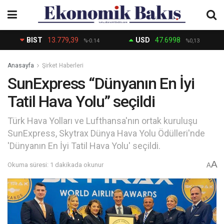
BIST
13.779,39
USD
47.6998
%-0.14
%0,13
Anasayfa
Şirket Haberleri
SunExpress “Dünyanın En İyi
Tatil Hava Yolu” seçildi
Türk Hava Yolları ve Lufthansa'nın ortak kuruluşu
SunExpress, Skytrax Dünya Hava Yolu Ödülleri'nde
'Dünyanın En İyi Tatil Hava Yolu' seçildi.
A
Okuma süresi: 1 dakikada okunur
A