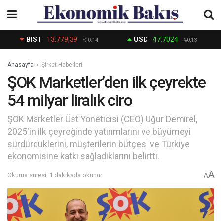
BIST
13.779,39
USD
47.7024
%-0.14
%0,13
Anasayfa
Şirket Haberleri
ŞOK Marketler’den ilk çeyrekte
54 milyar liralık ciro
ŞOK Marketler Üst Yöneticisi (CEO) Uğur Demirel,
2025'in ilk çeyreğinde yatırımlarını ve büyümeyi
sürdürdüklerini, müşterilerin bütçesi ve Türkiye
ekonomisine katkı sağladıklarını belirtti.
A
Okuma süresi: 1 dakikada okunur
A