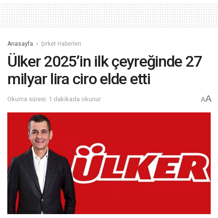
Anasayfa
Şirket Haberleri
Ülker 2025’in ilk çeyreğinde 27
milyar lira ciro elde etti
A
Okuma süresi: 1 dakikada okunur
A