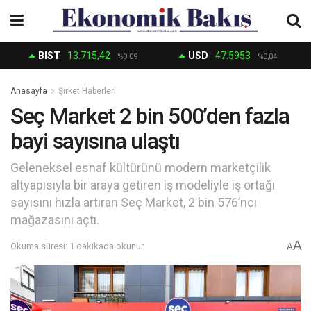
BIST
13.715,42
USD
47.5953
%0.09
%0,04
Anasayfa
Şirket Haberleri
Seç Market 2 bin 500’den fazla
bayi sayısına ulaştı
Geleneksel esnaf kültürünü modern marketçilik
altyapısıyla bir araya getiren iş modeliyle iş ortağı
sayısını hızla artıran Seç Market, 2 bin 576’ncı
mağazasını açtı.
A
Okuma süresi: 1 dakikada okunur
A