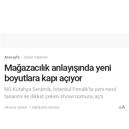
Anasayfa
Şirket Haberleri
Mağazacılık anlayışında yeni
boyutlara kapı açıyor
NG Kütahya Seramik, İstanbul Pendik’te yeni nesil
tasarımı ile dikkat çeken showroomunu açtı.
A
Okuma süresi: 1 dakikada okunur
A