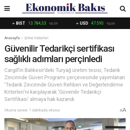
BIST
13.784,53
USD
47.595
%0.59
%0,04
Anasayfa
Şirket Haberleri
Güvenilir Tedarikçi sertifikası
sağlıklı adımları perçinledi
Cargill’in Balıkesir’deki Turyağ üretim tesisi, Tedarik
Zincirinde Güven Programı çerçevesinde yayımlanan
'Tedarik Zincirinde Güven Rehberi ve Değerlendirme
Kriterleri'ni karşılayarak 'Güvenilir Tedarikçi
Sertifikası' almaya hak kazandı
A
Okuma süresi: 1 dakikada okunur
A