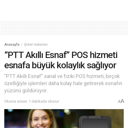
Anasayfa
Şirket Haberleri
“PTT Akıllı Esnaf” POS hizmeti
esnafa büyük kolaylık sağlıyor
"PTT Akıllı Esnaf" sanal ve fiziki POS hizmeti, birçok
özelliğiyle işlemleri daha kolay hale getirerek esnafın
yüzünü güldürüyor.
A
Okuma süresi: 1 dakikada okunur
A