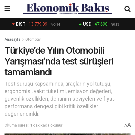
BIST
13.779,39
USD
47.698
%-0.14
%0,13
Anasayfa
Otomotiv
Türkiye’de Yılın Otomobili
Yarışması’nda test sürüşleri
tamamlandı
Test sürüşü kapsamında, araçların yol tutuşu,
ergonomisi, yakıt tüketimi, emisyon değerleri,
güvenlik özellikleri, donanım seviyeleri ve fiyat-
performans dengesi gibi kritik özellikler
değerlendirildi.
A
Okuma süresi: 1 dakikada okunur
A