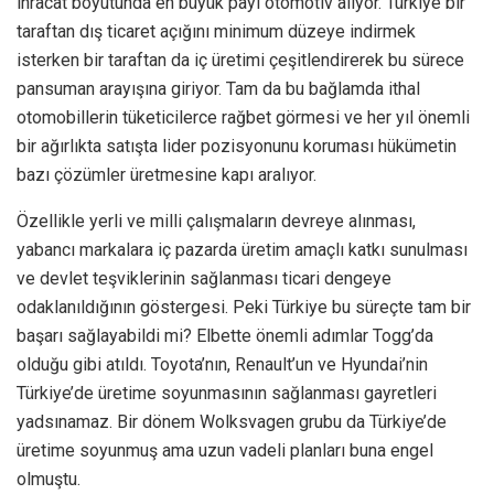
ihracat boyutunda en büyük payı otomotiv alıyor. Türkiye bir
taraftan dış ticaret açığını minimum düzeye indirmek
isterken bir taraftan da iç üretimi çeşitlendirerek bu sürece
pansuman arayışına giriyor. Tam da bu bağlamda ithal
otomobillerin tüketicilerce rağbet görmesi ve her yıl önemli
bir ağırlıkta satışta lider pozisyonunu koruması hükümetin
bazı çözümler üretmesine kapı aralıyor.
Özellikle yerli ve milli çalışmaların devreye alınması,
yabancı markalara iç pazarda üretim amaçlı katkı sunulması
ve devlet teşviklerinin sağlanması ticari dengeye
odaklanıldığının göstergesi. Peki Türkiye bu süreçte tam bir
başarı sağlayabildi mi? Elbette önemli adımlar Togg’da
olduğu gibi atıldı. Toyota’nın, Renault’un ve Hyundai’nin
Türkiye’de üretime soyunmasının sağlanması gayretleri
yadsınamaz. Bir dönem Wolksvagen grubu da Türkiye’de
üretime soyunmuş ama uzun vadeli planları buna engel
olmuştu.