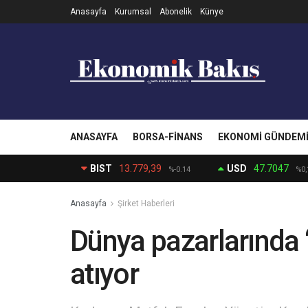
Anasayfa
Kurumsal
Abonelik
Künye
ANASAYFA
BORSA-FINANS
EKONOMI GÜNDEM
BIST
13.779,39
USD
47.7047
%-0.14
%0,
Anasayfa
Şirket Haberleri
Dünya pazarlarında
atıyor