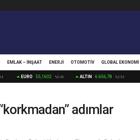
I
EMLAK – İNŞAAT
ENERJI
OTOMOTIV
GLOBAL EKONOMI
EURO
55,1602
ALTIN
6.656,78
14
%0.40
%2.53
 “korkmadan” adımlar