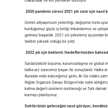
makarnalar ve etli yemekler üretiliyor.
2020 pandemi süreci 2021 yılı sizin için nasıl bi
Üretim altyapımızın yeterliliği, değişime hızla uy
kurduğumuz güçlü iş birliği imkanlarımız ve çalış
gelmeyi başardık. 2021 yılı şirketimiz açısından b
talebin yüksek olduğu bir yıldı.
2022 yılı için beklenti /hedeflerinizden bahsed
Sürdürülebilir büyüme, kurumsallaşma ve global 
halka arz sürecimiz başarı ile sonuçlandı. Halka ar
Buradan elde edeceğimiz geliri, Ar-Ge odaklı yatır
Niğde Organize Sanayi Bölgesi’nde satın aldığımız
katma değerli ürünlerin üretileceği ve Türk damak 
kurmayı planlıyoruz.
Sektörünün geleceğini nasıl görüyor, kendiniz