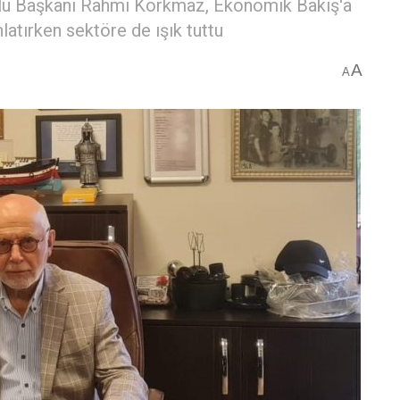
lu Başkanı Rahmi Korkmaz, Ekonomik Bakış'a
latırken sektöre de ışık tuttu
A
A