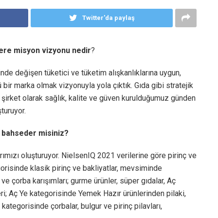
Twitter'da paylaş
ere misyon vizyonu nedir
?
nde değişen tüketici ve tüketim alışkanlıklarına uygun,
 bir marka olmak vizyonuyla yola çıktık. Gıda gibi stratejik
 şirket olarak sağlık, kalite ve güven kurulduğumuz günden
turuyor.
an bahseder misiniz?
arımızı oluşturuyor. NielsenIQ 2021 verilerine göre pirinç ve
egorisinde klasik pirinç ve bakliyatlar, mevsiminde
ve çorba karışımları; gurme ürünler, süper gıdalar, Aç
eri; Aç Ye kategorisinde Yemek Hazır ürünlerinden pilaki,
 kategorisinde çorbalar, bulgur ve pirinç pilavları,