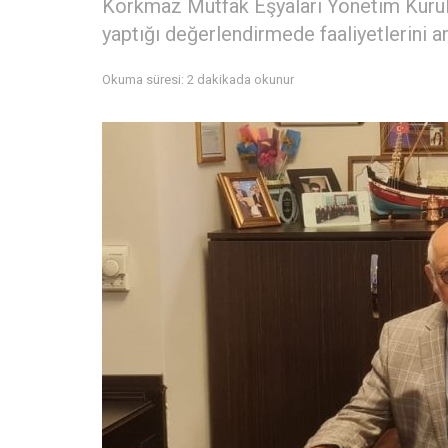
Korkmaz Mutfak Eşyaları Yönetim Kuru
yaptığı değerlendirmede faaliyetlerini an
Okuma süresi: 2 dakikada okunur