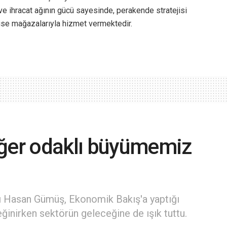
i ve ihracat ağının gücü sayesinde, perakende stratejisi
hise mağazalarıyla hizmet vermektedir.
eğer odaklı büyümemiz
ı Hasan Gümüş, Ekonomik Bakış'a yaptığı
ğinirken sektörün geleceğine de ışık tuttu.