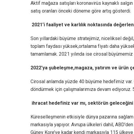
Aktif mağaza satışları koronavirüs kaynaklı salgı
satış oranları önceki döneme göre artış gösterdi.
2021’i faaliyet ve karlılık noktasında değerlen
Son yıllardaki büyüme stratejimiz, niceliksel deği
toplam faydası yüksek,ortalama fiyatı daha yüksek
tamamlamak. 2021 yılında ise cirosal büyümemiz 
2022’ya şubeleşme,magaza, yatırım ve ürün çeşi
Cirosal anlamda yüzde 40 büyüme hedefimiz var. G
döndürmek için çalışmalarımıza devam ediyoruz. 
ihracat hedefiniz var mı, sektörün geleceğini
Küreselleşmenin etkisiyle dünya pazarına sağlam 
markasıyla yapıyor. Avrupa ülkeleri dahil, ABD’den
Güney Kore’ye kadar kendi markasıyla 115 ülkeye ü