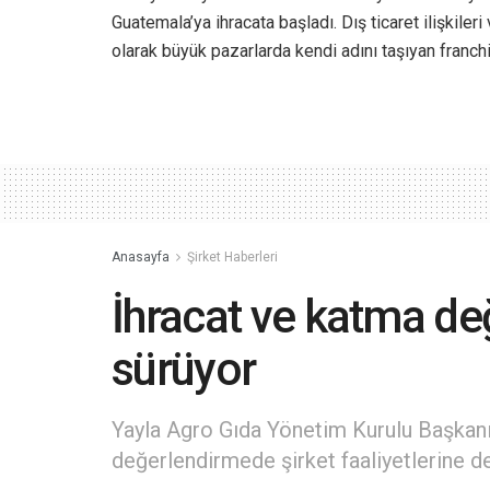
Guatemala’ya ihracata başladı. Dış ticaret ilişkiler
olarak büyük pazarlarda kendi adını taşıyan franc
Anasayfa
Şirket Haberleri
İhracat ve katma d
sürüyor
Yayla Agro Gıda Yönetim Kurulu Başkan
değerlendirmede şirket faaliyetlerine de