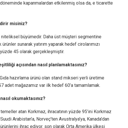
n döneminde kapanmalardan etkilenmiş olsa da, e ticarette
dirir misiniz?
l, niteliksel büyümedir. Daha üst müşteri segmentine
 ürünler sunarak yatırım yaparak hedef cirolarımızı
yüzde 45 olarak gerçekleşmiştir.
tliliği açısından nasıl planlamaktasınız?
ıda hazırlama ürünü olan stand mikseri yerli üretime
57 adet mağazamız var ilk hedef 60’a tamamlamak.
 nasıl okumaktasınız?
temeller atan Korkmaz, ihracatının yüzde 95’ini Korkmaz
 Suudi Arabistan’a, Norveç’ten Avustralya’ya, Kanada’dan
rünlerini ihraç ediyor. son olarak Orta Amerika ülkesi