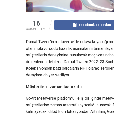
16
Facebook'da paylaş
GÖRÜNTÜLEME
Damat Tween’in metaverse’de ortaya koyacağı moda
olan metaversede hazırlık aşamalarını tamamlaya
müşterilerin deneyimine sunulacak mağazasından il
düzenlenen defilede Damat Tween 2022-23 Sonbahar
Koleksiyondan bazı parçaların NFT olarak sergil
detaylara da yer veriliyor.
Müşterilere zaman tasarrufu
GoArt Metaverse platformu ile iş birliğinde met
müşterilerine zaman tasarrufu ayrıcalığı sunacak.
kalmayacak, diledikleri lokasyondan Artırılmış Ger