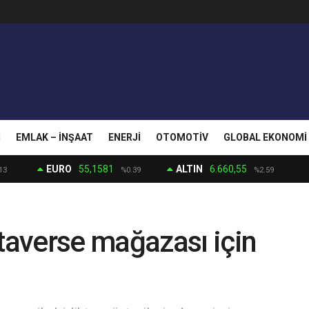
I
EMLAK – İNŞAAT
ENERJI
OTOMOTIV
GLOBAL EKONOMI
EURO
55,1581
ALTIN
6.660,55
13
%0.39
%2.59
averse mağazası için