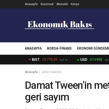
Anasayfa
Kurumsal
Abonelik
Künye
ANASAYFA
BORSA-FINANS
EKONOMI GÜNDEM
BIST
13.779,39
USD
47.6998
%-0.14
%0,
Anasayfa
Şirket Haberleri
Damat Tween’in met
geri sayım