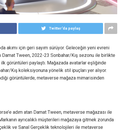
Twitter'da paylaş
 akımı için geri sayım sürüyor. Geleceğin yeni evreni
n Damat Tween, 2022-23 Sonbahar/Kış sezonu ile birlikte
k görüntüleri paylaştı. Mağazada avatarlar eşliğinde
/Kış koleksiyonuna yönelik stil ipuçları yer alıyor.
endiği görüntülerde, metaverse mağaza mimarisinden
averse’e adım atan Damat Tween, metaverse mağazası ile
 Markanın ayrıcalıklı müşterileri mağazaya gitmek zorunda
çeklik ve Sanal Gerçeklik teknolojileri ile metaverse