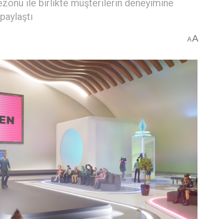
nu ile birlikte müşterilerin deneyimine
paylaştı
A
A