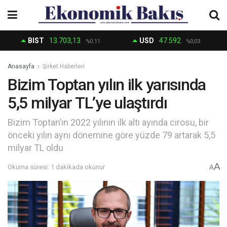
BIST
13.703,13
USD
47.592
%0.11
%0,03
Anasayfa
Şirket Haberleri
Bizim Toptan yılın ilk yarısında
5,5 milyar TL’ye ulaştırdı
Bizim Toptan’ın 2022 yılının ilk altı ayında cirosu, bir
önceki yılın aynı dönemine göre yüzde 79 artarak 5,5
milyar TL oldu
A
Okuma süresi: 1 dakikada okunur
A