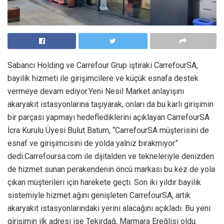
Sabancı Holding ve Carrefour Grup iştiraki CarrefourSA,
bayilik hizmeti ile girişimcilere ve küçük esnafa destek
vermeye devam ediyor.Yeni Nesil Market anlayışını
akaryakıt istasyonlarına taşıyarak, onları da bu karlı girişimin
bir parçası yapmayı hedeflediklerini açıklayan CarrefourSA
İcra Kurulu Üyesi Bulut Batum, “CarrefourSA müşterisini de
esnaf ve girişimcisini de yolda yalnız bırakmıyor”
dedi.Carrefoursa.com ile dijitalden ve tekneleriyle denizden
de hizmet sunan perakendenin öncü markası bu kez de yola
çıkan müşterileri için harekete geçti. Son iki yıldır bayilik
sistemiyle hizmet ağını genişleten CarrefourSA, artık
akaryakıt istasyonlarındaki yerini alacağını açıkladı. Bu yeni
girişimin ilk adresi ise Tekirdağ, Marmara Ereğlisi oldu.