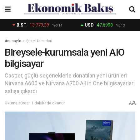
BIST
13.779,39
USD
47.6998
%-0.14
%0,13
Anasayfa
Şirket Haberleri
Bireysele-kurumsala yeni AIO
bilgisayar
Casper, güçlü seçeneklerle donatılan yeni ürünleri
Nirvana A600 ve Nirvana A700 All in One bilgisayarları
satışa çıkardı
A
Okuma süresi: 1 dakikada okunur
A