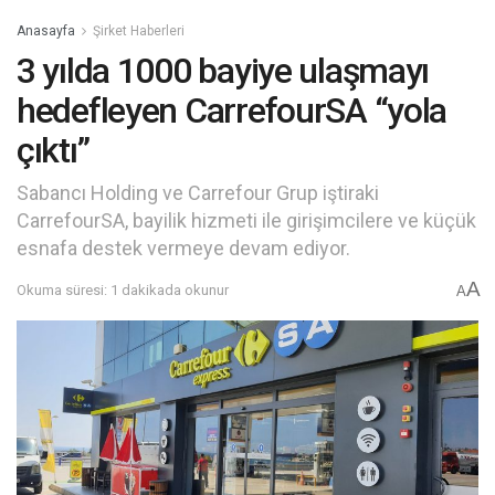
Anasayfa
Şirket Haberleri
3 yılda 1000 bayiye ulaşmayı
hedefleyen CarrefourSA “yola
çıktı”
Sabancı Holding ve Carrefour Grup iştiraki
CarrefourSA, bayilik hizmeti ile girişimcilere ve küçük
esnafa destek vermeye devam ediyor.
A
Okuma süresi: 1 dakikada okunur
A