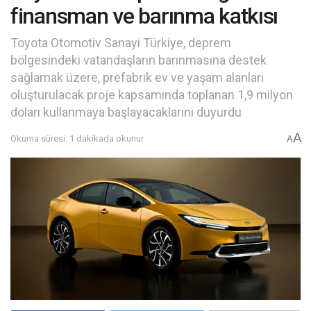
finansman ve barınma katkısı
Toyota Otomotiv Sanayi Türkiye, deprem
bölgesindeki vatandaşların barınmasına destek
sağlamak üzere, prefabrik ev ve yaşam alanları
oluşturulacak proje kapsamında toplanan 1,9 milyon
doları kullanmaya başlayacaklarını duyurdu
A
Okuma süresi: 1 dakikada okunur
A