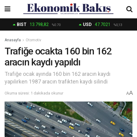
BIST
13.798,82
USD
47.7021
%0.70
%0,13
Anasayfa
Otomotiv
Trafiğe ocakta 160 bin 162
aracın kaydı yapıldı
Trafiğe ocak ayında 160 bin 162 aracın kaydı
yapılırken 1987 aracın trafikten kaydı silindi
A
Okuma süresi: 1 dakikada okunur
A