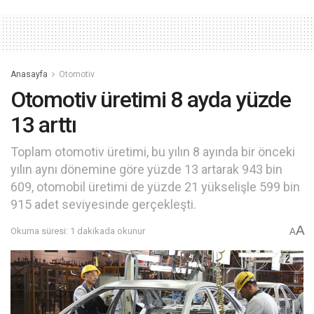
Anasayfa
Otomotiv
Otomotiv üretimi 8 ayda yüzde
13 arttı
Toplam otomotiv üretimi, bu yılın 8 ayında bir önceki
yılın aynı dönemine göre yüzde 13 artarak 943 bin
609, otomobil üretimi de yüzde 21 yükselişle 599 bin
915 adet seviyesinde gerçekleşti.
A
Okuma süresi: 1 dakikada okunur
A