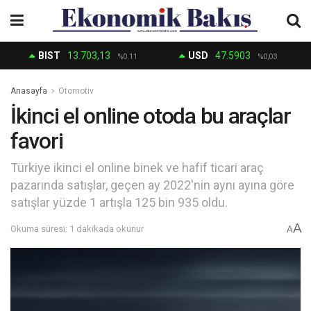
BIST
13.703,13
USD
47.5903
%0.11
%0,03
Anasayfa
Otomotiv
İkinci el online otoda bu araçlar
favori
Türkiye ikinci el online binek ve hafif ticari araç
pazarında satışlar, geçen ay 2022'nin aynı ayına göre
satışlar yüzde 1 artışla 125 bin 935 oldu.
A
Okuma süresi: 1 dakikada okunur
A