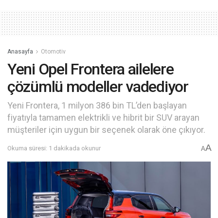
Anasayfa
Otomotiv
Yeni Opel Frontera ailelere
çözümlü modeller vadediyor
Yeni Frontera, 1 milyon 386 bin TL’den başlayan
fiyatıyla tamamen elektrikli ve hibrit bir SUV arayan
müşteriler için uygun bir seçenek olarak öne çıkıyor.
A
Okuma süresi: 1 dakikada okunur
A