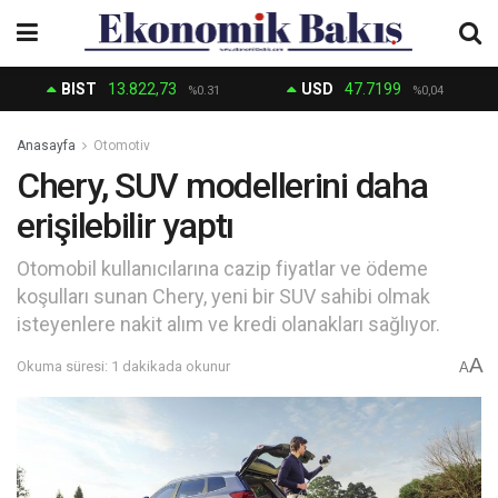
BIST
13.822,73
USD
47.7199
%0.31
%0,04
Anasayfa
Otomotiv
Chery, SUV modellerini daha
erişilebilir yaptı
Otomobil kullanıcılarına cazip fiyatlar ve ödeme
koşulları sunan Chery, yeni bir SUV sahibi olmak
isteyenlere nakit alım ve kredi olanakları sağlıyor.
A
Okuma süresi: 1 dakikada okunur
A