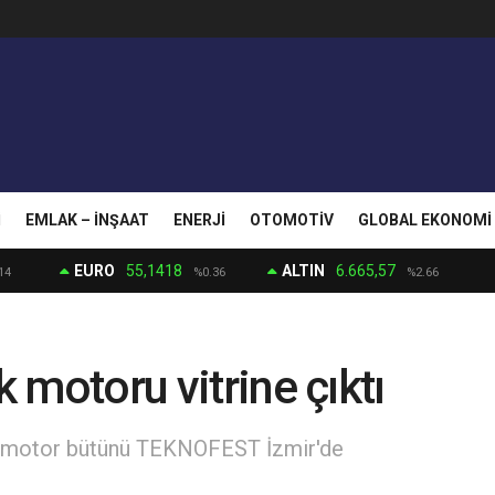
I
EMLAK – İNŞAAT
ENERJI
OTOMOTIV
GLOBAL EKONOMI
EURO
55,1418
ALTIN
6.665,57
14
%0.36
%2.66
k motoru vitrine çıktı
lk motor bütünü TEKNOFEST İzmir'de