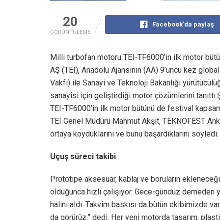
20
Facebook'da paylaş
GÖRÜNTÜLEME
Milli turbofan motoru TEI-TF6000’in ilk motor b
AŞ (TEI), Anadolu Ajansının (AA) 9’uncu kez global 
Vakfı) ile Sanayi ve Teknoloji Bakanlığı yürütücü
sanayisi için geliştirdiği motor çözümlerini tanıttı.
TEI-TF6000’in ilk motor bütünü de festival kapsam
TEI Genel Müdürü Mahmut Akşit, TEKNOFEST Ankara’
ortaya koyduklarını ve bunu başardıklarını söyledi.
Uçuş süreci takibi
Prototipe aksesuar, kablaj ve boruların ekleneceği
olduğunca hızlı çalışıyor. Gece-gündüz demeden y
halini aldı. Takvim baskısı da bütün ekibimizde var.
da görürüz.” dedi. Her yeni motorda tasarım, plast