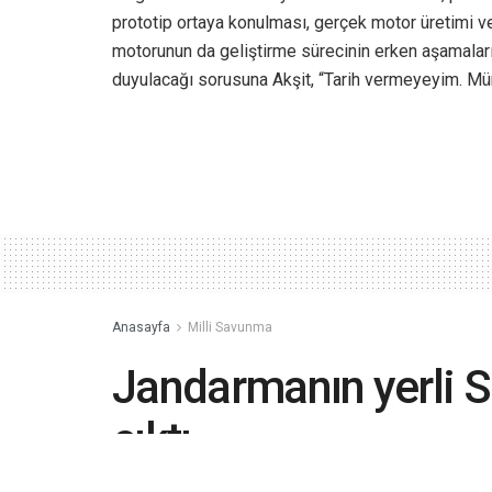
prototip ortaya konulması, gerçek motor üretimi ve
motorunun da geliştirme sürecinin erken aşamala
duyulacağı sorusuna Akşit, “Tarih vermeyeyim. Müm
Anasayfa
Milli Savunma
Jandarmanın yerli SU
çıktı