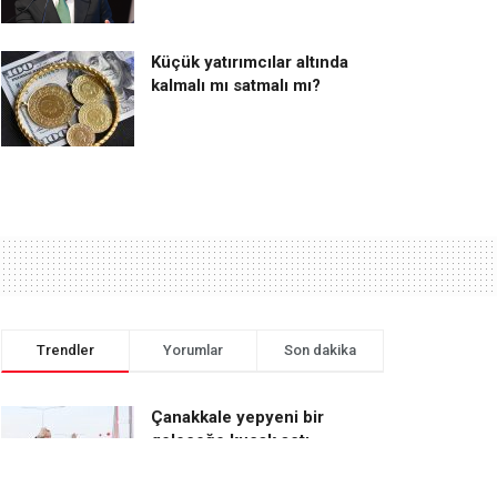
Küçük yatırımcılar altında
kalmalı mı satmalı mı?
Trendler
Yorumlar
Son dakika
Çanakkale yepyeni bir
geleceğe kucak açtı