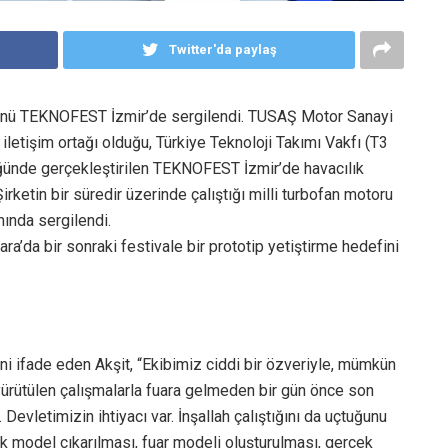
Twitter'da paylaş
ütünü TEKNOFEST İzmir’de sergilendi. TUSAŞ Motor Sanayi
iletişim ortağı olduğu, Türkiye Teknoloji Takımı Vakfı (T3
lüğünde gerçekleştirilen TEKNOFEST İzmir’de havacılık
Şirketin bir süredir üzerinde çalıştığı milli turbofan motoru
ında sergilendi.
da bir sonraki festivale bir prototip yetiştirme hedefini
ni ifade eden Akşit, “Ekibimiz ciddi bir özveriyle, mümkün
ürütülen çalışmalarla fuara gelmeden bir gün önce son
 Devletimizin ihtiyacı var. İnşallah çalıştığını da uçtuğunu
ik model çıkarılması, fuar modeli oluşturulması, gerçek