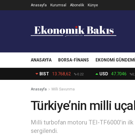
Anasayfa
Kurumsal
Abonelik
Künye
ANASAYFA
BORSA-FINANS
EKONOMI GÜNDEM
BIST
13.768,62
USD
47.7046
%-0.22
%0,
Anasayfa
Milli Savunma
Türkiye’nin milli uça
Milli turbofan motoru TEI-TF6000'in i
sergilendi.