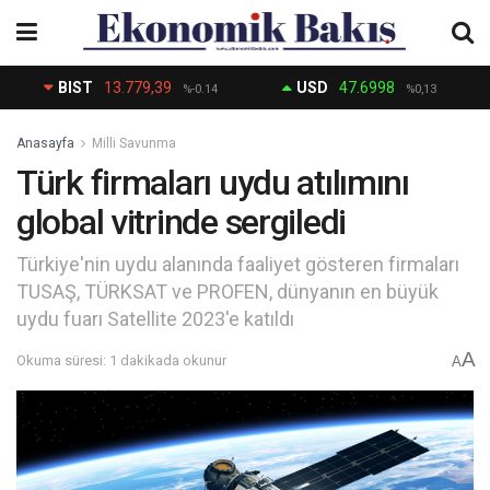
BIST
13.779,39
USD
47.6998
%-0.14
%0,13
Anasayfa
Milli Savunma
Türk firmaları uydu atılımını
global vitrinde sergiledi
Türkiye'nin uydu alanında faaliyet gösteren firmaları
TUSAŞ, TÜRKSAT ve PROFEN, dünyanın en büyük
uydu fuarı Satellite 2023'e katıldı
A
Okuma süresi: 1 dakikada okunur
A