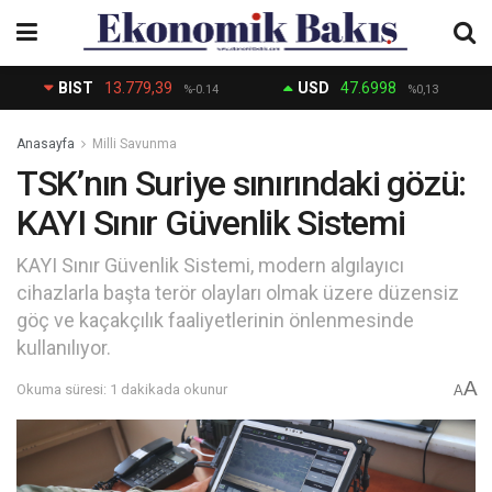
BIST
13.779,39
USD
47.6998
%-0.14
%0,13
Anasayfa
Milli Savunma
TSK’nın Suriye sınırındaki gözü:
KAYI Sınır Güvenlik Sistemi
KAYI Sınır Güvenlik Sistemi, modern algılayıcı
cihazlarla başta terör olayları olmak üzere düzensiz
göç ve kaçakçılık faaliyetlerinin önlenmesinde
kullanılıyor.
A
Okuma süresi: 1 dakikada okunur
A