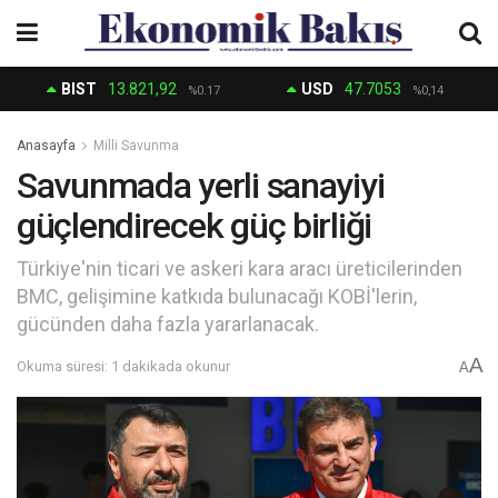
BIST
13.821,92
USD
47.7053
%0.17
%0,14
Anasayfa
Milli Savunma
Savunmada yerli sanayiyi
güçlendirecek güç birliği
Türkiye'nin ticari ve askeri kara aracı üreticilerinden
BMC, gelişimine katkıda bulunacağı KOBİ'lerin,
gücünden daha fazla yararlanacak.
A
Okuma süresi: 1 dakikada okunur
A