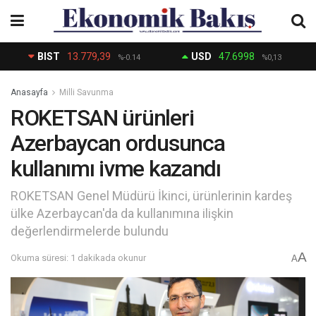
BIST
13.779,39
USD
47.6998
%-0.14
%0,13
Anasayfa
Milli Savunma
ROKETSAN ürünleri
Azerbaycan ordusunca
kullanımı ivme kazandı
ROKETSAN Genel Müdürü İkinci, ürünlerinin kardeş
ülke Azerbaycan'da da kullanımına ilişkin
değerlendirmelerde bulundu
A
Okuma süresi: 1 dakikada okunur
A