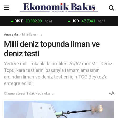
BIST
13.882,90
USD
47.7043
%0.61
%0,14
Anasayfa
Milli Savunma
Milli deniz topunda liman ve
deniz testi
Yerli ve milli imkanlarla üretilen 76/62 mm Milli Deniz
Topu, kara testlerini başarıyla tamamlamasının
ardından liman ve deniz testleri için TCG Beykoz'a
entegre edildi.
A
Okuma süresi: 1 dakikada okunur
A