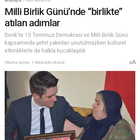
Anasayfa
Milli Savunma
Milli Birlik Günü’nde “birlikte”
atılan adımlar
Derik'te 15 Temmuz Demokrasi ve Milli Birlik Günü
kapsamında şehit yakınları unutulmazken kültürel
etkinliklerle de halkla kucaklaşıldı
A
Okuma süresi: 1 dakikada okunur
A