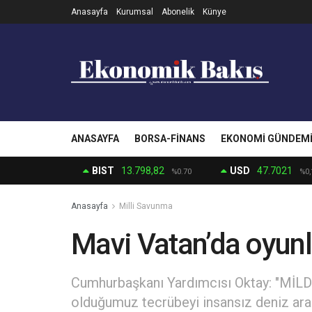
Anasayfa
Kurumsal
Abonelik
Künye
ANASAYFA
BORSA-FINANS
EKONOMI GÜNDEM
BIST
13.798,82
USD
47.7021
%0.70
%0,
Anasayfa
Milli Savunma
Mavi Vatan’da oyunla
Cumhurbaşkanı Yardımcısı Oktay: "MİLDE
olduğumuz tecrübeyi insansız deniz ara