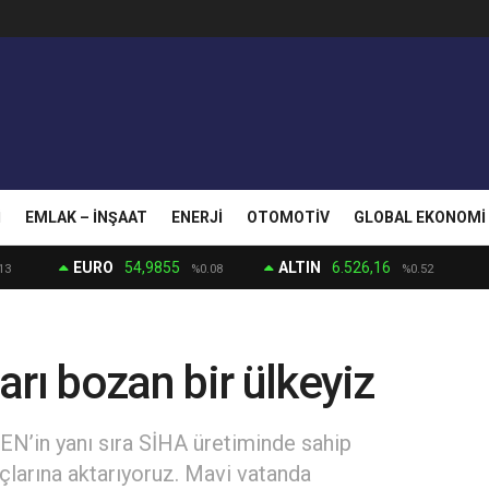
I
EMLAK – İNŞAAT
ENERJI
OTOMOTIV
GLOBAL EKONOMI
EURO
54,9855
ALTIN
6.526,16
13
%0.08
%0.52
rı bozan bir ülkeyiz
N’in yanı sıra SİHA üretiminde sahip
çlarına aktarıyoruz. Mavi vatanda