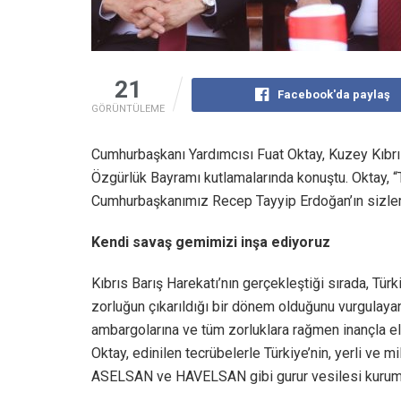
21
Facebook'da paylaş
GÖRÜNTÜLEME
Cumhurbaşkanı Yardımcısı Fuat Oktay, Kuzey Kıbr
Özgürlük Bayramı kutlamalarında konuştu. Oktay, “T
Cumhurbaşkanımız Recep Tayyip Erdoğan’ın sizlere 
Kendi savaş gemimizi inşa ediyoruz
Kıbrıs Barış Harekatı’nın gerçekleştiği sırada, Türki
zorluğun çıkarıldığı bir dönem olduğunu vurgulayan
ambargolarına ve tüm zorluklara rağmen inançla eld
Oktay, edinilen tecrübelerle Türkiye’nin, yerli ve m
ASELSAN ve HAVELSAN gibi gurur vesilesi kurumla