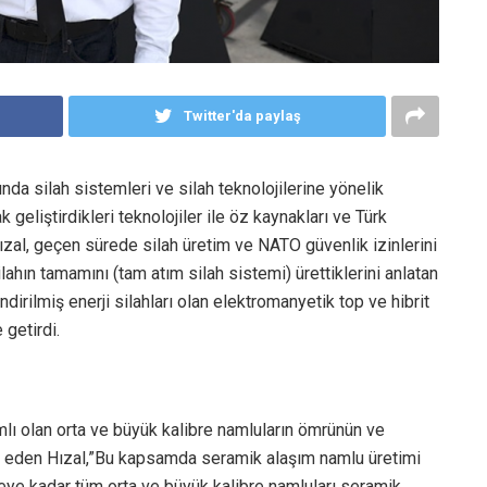
Twitter'da paylaş
da silah sistemleri ve silah teknolojilerine yönelik
geliştirdikleri teknolojiler ile öz kaynakları ve Türk
Hızal, geçen sürede silah üretim ve NATO güvenlik izinlerini
lahın tamamını (tam atım silah sistemi) ürettiklerini anlatan
ndirilmiş enerji silahları olan elektromanyetik top ve hibrit
 getirdi.
lı olan orta ve büyük kalibre namluların ömrünün ve
de eden Hızal,”Bu kapsamda seramik alaşım namlu üretimi
eye kadar tüm orta ve büyük kalibre namluları seramik