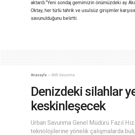
aktardı.”Yeni sondaj gemimizin önümüzdeki ay Akde
Oktay, her türlü tahrik ve usulsüz girişimler karşıs
savunulduğunu belirtti.
Anasayfa
Milli Savunma
Denizdeki silahlar y
keskinleşecek
Urban Savunma Genel Müdürü Fazıl Hızal,
teknolojilerine yönelik çalışmalarda bu