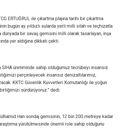
CG ERTUĞRUL ile çıkartma plajına tarihi bir çıkartma
nin bugün ay yıldızlı sularda yerli milli silah ve teçhizatla
da dünyada bir savaş gemisini milli olarak tasarlayan, inşa
nda yer aldığına dikkati çekti.
ıra SİHA üretiminde sahip olduğumuz tecrübeyi insansız
liğimizi perçinleyecek insansız denizaltılarımız,
zacak. KKTC Güvenlik Kuvvetleri Komutanlığı ile yoğun
birliğimizi sürdürüyoruz.” dedi.
dülhamid Han sondaj gemisinin, 12 bin 200 metreye kadar
araştırma yürütülmesinde önemli role sahip olduğunu