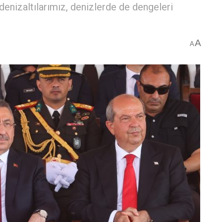
enizaltılarımız, denizlerde de dengeleri
A
A