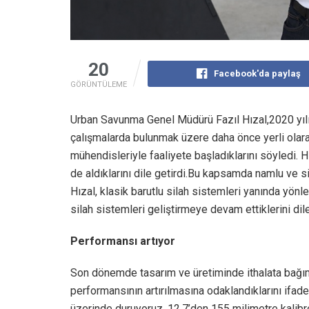
20
Facebook'da paylaş
GÖRÜNTÜLEME
Urban Savunma Genel Müdürü Fazıl Hızal,2020 yılın
çalışmalarda bulunmak üzere daha önce yerli olarak 
mühendisleriyle faaliyete başladıklarını söyledi. 
de aldıklarını dile getirdi.Bu kapsamda namlu ve si
Hızal, klasik barutlu silah sistemleri yanında yönle
silah sistemleri geliştirmeye devam ettiklerini dile
Performansı artıyor
Son dönemde tasarım ve üretiminde ithalata bağım
performansının artırılmasına odaklandıklarını ifa
üzerinde duruyoruz. 12,7’den 155 milimetre kalibr