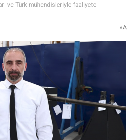
ları ve Türk mühendisleriyle faaliyete
A
A