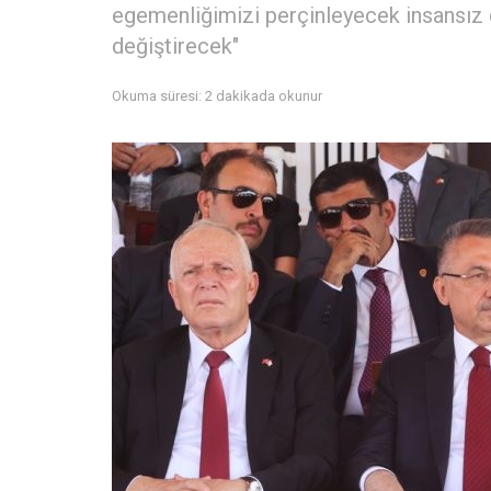
egemenliğimizi perçinleyecek insansız d
değiştirecek"
Okuma süresi: 2 dakikada okunur