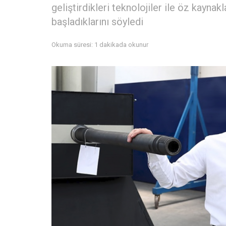
geliştirdikleri teknolojiler ile öz kaynak
başladıklarını söyledi
Okuma süresi: 1 dakikada okunur