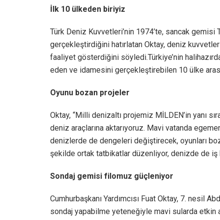
İlk 10 ülkeden biriyiz
Türk Deniz Kuvvetleri’nin 1974’te, sancak gemisi T
gerçekleştirdiğini hatırlatan Oktay, deniz kuvvetleri
faaliyet gösterdiğini söyledi.Türkiye’nin halihazır
eden ve idamesini gerçekleştirebilen 10 ülke arası
Oyunu bozan projeler
Oktay, “Milli denizaltı projemiz MİLDEN’in yanı s
deniz araçlarına aktarıyoruz. Mavi vatanda egemen
denizlerde de dengeleri değiştirecek, oyunları bo
şekilde ortak tatbikatlar düzenliyor, denizde de iş 
Sondaj gemisi filomuz güçleniyor
Cumhurbaşkanı Yardımcısı Fuat Oktay, 7. nesil Ab
sondaj yapabilme yeteneğiyle mavi sularda etkin 