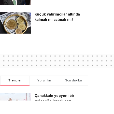
Küçük yatırımcılar altında
kalmalı mı satmalı mı?
Trendler
Yorumlar
Son dakika
Çanakkale yepyeni bir
geleceğe kucak açtı