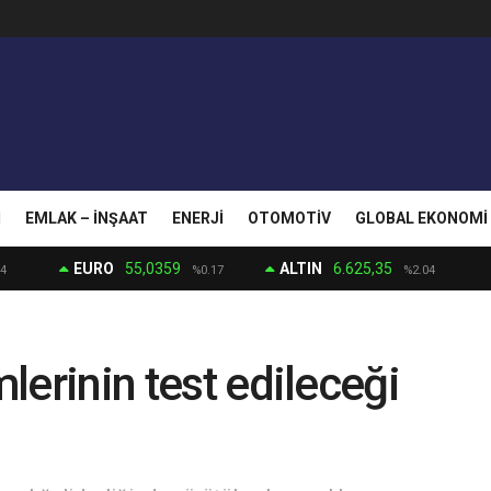
I
EMLAK – İNŞAAT
ENERJI
OTOMOTIV
GLOBAL EKONOMI
EURO
55,0359
ALTIN
6.625,35
4
%0.17
%2.04
mlerinin test edileceği