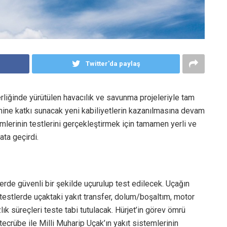
Twitter'da paylaş
liğinde yürütülen havacılık ve savunma projeleriyle tam
ine katkı sunacak yeni kabiliyetlerin kazanılmasına devam
mlerinin testlerini gerçekleştirmek için tamamen yerli ve
ata geçirdi.
 yerde güvenli bir şekilde uçurulup test edilecek. Uçağın
k testlerde uçaktaki yakıt transfer, dolum/boşaltım, motor
 süreçleri teste tabi tutulacak. Hürjet’in görev ömrü
ecrübe ile Milli Muharip Uçak’ın yakıt sistemlerinin