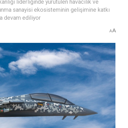
lığı liderliğinde yürütülen havacılık ve
nma sanayisi ekosisteminin gelişimine katkı
na devam ediliyor
A
A