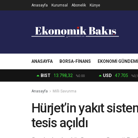
Anasayfa
Kurumsal
Abonelik
Künye
ANASAYFA
BORSA-FINANS
EKONOMI GÜNDEM
BIST
13.798,32
USD
47.705
%0.00
%0,1
Anasayfa
Milli Savunma
Hürjet’in yakıt siste
tesis açıldı