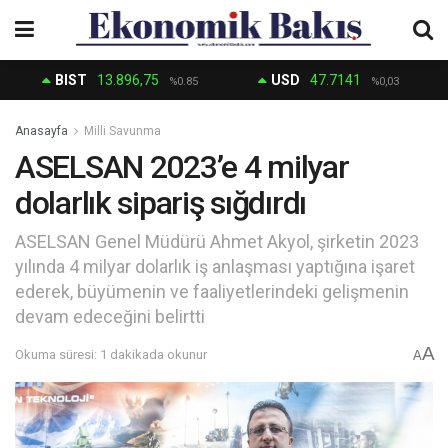
BIST
13.896,75
USD
47.7141
%0.85
%0,03
Anasayfa
Milli Savunma
ASELSAN 2023’e 4 milyar
dolarlık sipariş sığdırdı
ASELSAN Genel Müdürü Ahmet Akyol, şirketin 2023
yılında 4 milyar dolarlık iş anlaşması yaptığına işaret
ederek, büyümenin ve faaliyetlerindeki gelişmenin
devam edeceğini belirtti
A
Okuma süresi: 1 dakikada okunur
A