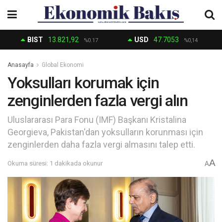
BIST
13.821,92
USD
47.7053
%0.17
%0,14
Anasayfa
Global Ekonomi
Yoksulları korumak için
zenginlerden fazla vergi alın
Uluslararası Para Fonu (IMF) Başkanı Kristalina
Georgieva, Pakistan'dan yoksulların korunması için
zenginlerden daha fazla vergi almasını talep etti.
A
Okuma süresi: 1 dakikada okunur
A