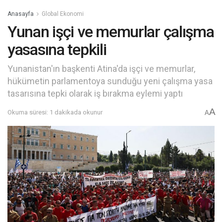
Anasayfa
Global Ekonomi
Yunan işçi ve memurlar çalışma
yasasına tepkili
Yunanistan'ın başkenti Atina'da işçi ve memurlar,
hükümetin parlamentoya sunduğu yeni çalışma yasa
tasarısına tepki olarak iş bırakma eylemi yaptı
A
Okuma süresi: 1 dakikada okunur
A