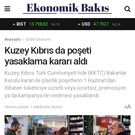
BIST
13.798,82
USD
47.7027
%0.70
%0,14
Anasayfa
Global Ekonomi
Kuzey Kıbrıs da poşeti
yasaklama kararı aldı
Kuzey Kıbrıs Türk Cumhuriyeti'nde (KKTC) Bakanlar
Kurulu kararı ile plastik poşetlerin 1 Haziran'dan
itibaren tüketiciye ücretli veya ücretsiz, promosyon
ya da kampanya ile verilmesi yasaklandı.
A
Okuma süresi: 1 dakikada okunur
A