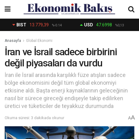
BIST
13.779,39
USD
47.6998
%-0.14
%0,13
Anasayfa
Global Ekonomi
İran ve İsrail sadece birbirini
değil piyasaları da vurdu
İran ile İsrail arasında karşılıklı füze atışları sadece
bölge ekonomisini değil tüm global ekonomiyi
etkisine aldı. Başta enerji kaynaklarının geleceğinin
nasıl bir sürece gireceği endişeyle takip edilirken
üretici ve tüketiciler de teyakkuz durumunda
A
Okuma süresi: 3 dakikada okunur
A