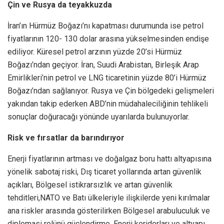
Çin ve Rusya da teyakkuzda
İran’ın Hürmüz Boğazı’nı kapatması durumunda ise petrol
fiyatlarının 120- 130 dolar arasına yükselmesinden endişe
ediliyor. Küresel petrol arzının yüzde 20’si Hürmüz
Boğazı’ndan geçiyor. İran, Suudi Arabistan, Birleşik Arap
Emirlikleri’nin petrol ve LNG ticaretinin yüzde 80’i Hürmüz
Boğazı’ndan sağlanıyor. Rusya ve Çin bölgedeki gelişmeleri
yakından takip ederken ABD’nin müdahaleciliğinin tehlikeli
sonuçlar doğuracağı yönünde uyarılarda bulunuyorlar.
Risk ve fırsatlar da barındırıyor
Enerji fiyatlarının artması ve doğalgaz boru hattı altyapısına
yönelik sabotaj riski, Dış ticaret yollarında artan güvenlik
açıkları, Bölgesel istikrarsızlık ve artan güvenlik
tehditleri,NATO ve Batı ülkeleriyle ilişkilerde yeni kırılmalar
ana riskler arasında gösterilirken Bölgesel arabuluculuk ve
diplomasi rolünü güçlendirme, Enerji koridorları ve altyapı