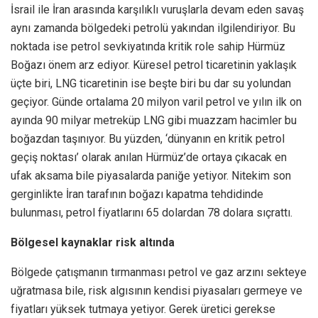
İsrail ile İran arasında karşılıklı vuruşlarla devam eden savaş
aynı zamanda bölgedeki petrolü yakından ilgilendiriyor. Bu
noktada ise petrol sevkiyatında kritik role sahip Hürmüz
Boğazı önem arz ediyor. Küresel petrol ticaretinin yaklaşık
üçte biri, LNG ticaretinin ise beşte biri bu dar su yolundan
geçiyor. Günde ortalama 20 milyon varil petrol ve yılın ilk on
ayında 90 milyar metreküp LNG gibi muazzam hacimler bu
boğazdan taşınıyor. Bu yüzden, ‘dünyanın en kritik petrol
geçiş noktası’ olarak anılan Hürmüz’de ortaya çıkacak en
ufak aksama bile piyasalarda paniğe yetiyor. Nitekim son
gerginlikte İran tarafının boğazı kapatma tehdidinde
bulunması, petrol fiyatlarını 65 dolardan 78 dolara sıçrattı.
Bölgesel kaynaklar risk altında
Bölgede çatışmanın tırmanması petrol ve gaz arzını sekteye
uğratmasa bile, risk algısının kendisi piyasaları germeye ve
fiyatları yüksek tutmaya yetiyor. Gerek üretici gerekse