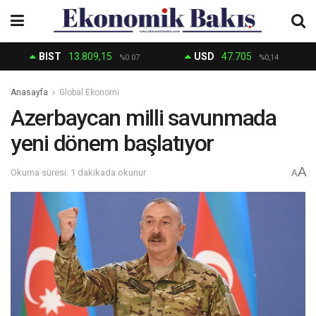
BIST
13.809,15
USD
47.705
%0.07
%0,14
Anasayfa
Global Ekonomi
Azerbaycan milli savunmada
yeni dönem başlatıyor
A
Okuma süresi: 1 dakikada okunur
A