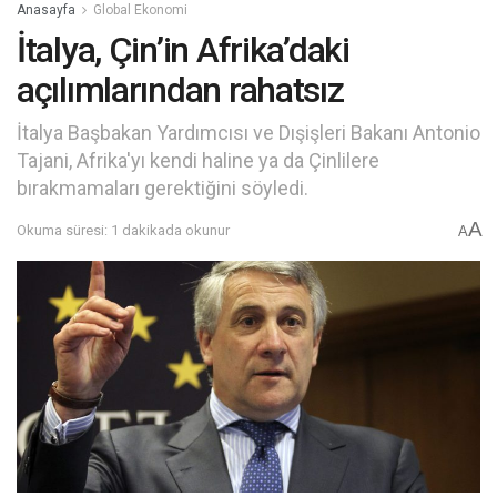
Anasayfa
Global Ekonomi
İtalya, Çin’in Afrika’daki
açılımlarından rahatsız
İtalya Başbakan Yardımcısı ve Dışişleri Bakanı Antonio
Tajani, Afrika'yı kendi haline ya da Çinlilere
bırakmamaları gerektiğini söyledi.
A
Okuma süresi: 1 dakikada okunur
A