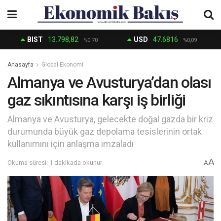
BIST
13.798,82
USD
47.6816
%0.70
%0,09
Anasayfa
Global Ekonomi
Almanya ve Avusturya’dan olası
gaz sıkıntısına karşı iş birliği
Almanya ve Avusturya, gelecekte doğal gazda bir kriz
durumunda büyük gaz depolama tesislerinin ortak
kullanımını için anlaşma imzaladı
A
Okuma süresi: 1 dakikada okunur
A