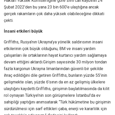
Hakları Yüksek Komiserliğine göre sivil can kaybının 24
Şubat 2022’den bu yana 23 bin 600’e ulaştığına ancak
gerçek rakamların çok daha yüksek olabileceğine dikkati
çekti.
İnsani etkileri büyük
Griffiths, Rusya’nın Ukrayna’ya yönelik saldırısının insani
etkilerinin çok büyük olduğunu, BM ve insani yardım
çalışanları ile ortaklarının hayat kurtarıcı yardım sağlamaya
devam ettiğini aktardı.Girişim sayesinde 30 milyon tondan
fazla kargonun Ukrayna limanlarından güvenli bir şekilde
ihraç edildiğini dile getiren Griffiths, bunların yüzde 55’inin
gelişmekte olan, yüzde 6’sının da en az gelişmiş ülkelere
ulaştığını kaydetti.Griffiths, girişimin başlatılmasında da kilit
rol oynayan Türkiye’nin son görüşmelere İstanbul’da ev
sahipliği yaptığını anımsatarak “Türk hükûmetine bu girişimin
sürdürülmesi için sarf ettikleri çaba, enerji ve kararlılık için