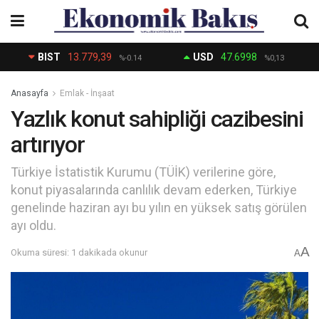
BIST
13.779,39
USD
47.6998
%-0.14
%0,13
Anasayfa
Emlak - İnşaat
Yazlık konut sahipliği cazibesini
artırıyor
Türkiye İstatistik Kurumu (TÜİK) verilerine göre,
konut piyasalarında canlılık devam ederken, Türkiye
genelinde haziran ayı bu yılın en yüksek satış görülen
ayı oldu.
A
Okuma süresi: 1 dakikada okunur
A