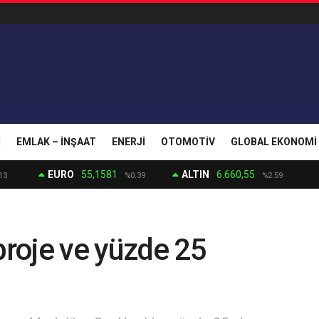
I
EMLAK – İNŞAAT
ENERJI
OTOMOTIV
GLOBAL EKONOMI
EURO
55,1581
ALTIN
6.660,55
13
%0.39
%2.59
proje ve yüzde 25