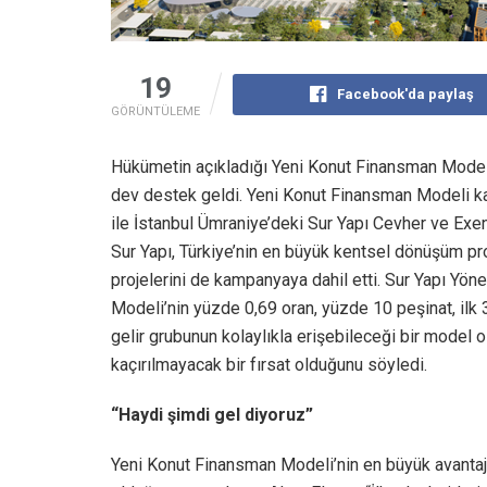
19
Facebook'da paylaş
GÖRÜNTÜLEME
Hükümetin açıkladığı Yeni Konut Finansman Modeli’
dev destek geldi. Yeni Konut Finansman Modeli k
ile İstanbul Ümraniye’deki Sur Yapı Cevher ve Exen 
Sur Yapı, Türkiye’nin en büyük kentsel dönüşüm pro
projelerini de kampanyaya dahil etti. Sur Yapı Yö
Modeli’nin yüzde 0,69 oran, yüzde 10 peşinat, ilk 3
gelir grubunun kolaylıkla erişebileceği bir model o
kaçırılmayacak bir fırsat olduğunu söyledi.
“Haydi şimdi gel diyoruz”
Yeni Konut Finansman Modeli’nin en büyük avantajlar