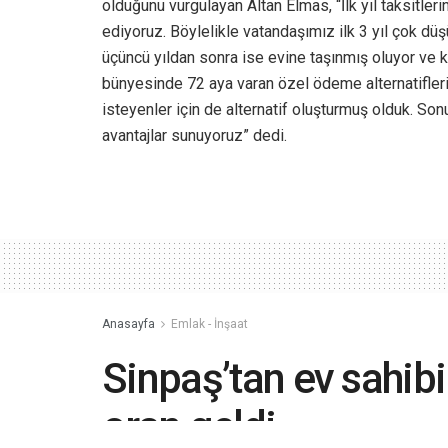
olduğunu vurgulayan Altan Elmas, “İlk yıl taksitler
ediyoruz. Böylelikle vatandaşımız ilk 3 yıl çok düş
üçüncü yıldan sonra ise evine taşınmış oluyor ve k
bünyesinde 72 aya varan özel ödeme alternatifleri
isteyenler için de alternatif oluşturmuş olduk. So
avantajlar sunuyoruz” dedi.
Anasayfa
Emlak - İnşaat
Sinpaş’tan ev sahib
oran geldi