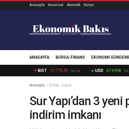
Anasayfa
Kurumsal
Abonelik
Künye
ANASAYFA
BORSA-FINANS
EKONOMI GÜNDEM
BIST
13.779,39
USD
47.6998
%-0.14
%0,
Anasayfa
Emlak - İnşaat
Sur Yapı’dan 3 yeni 
indirim imkanı