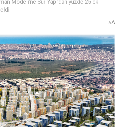
sman Modeli’ne Sur Yapı’dan yüzde 25 ek
eldi.
A
A