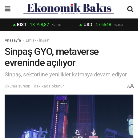
BIST
13.798,82
USD
47.6548
%0.70
%0,03
Anasayfa
Emlak - İnşaat
Sinpaş GYO, metaverse
evreninde açılıyor
Sinpaş, sektörüne yenilikler katmaya devam ediyor
A
Okuma süresi: 1 dakikada okunur
A