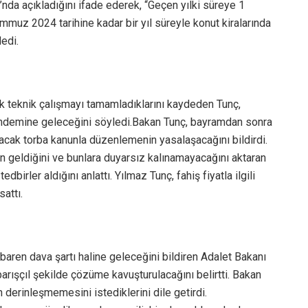
da açıkladığını ifade ederek, “Geçen yılki süreye 1
uz 2024 tarihine kadar bir yıl süreyle konut kiralarında
dedi.
k teknik çalışmayı tamamladıklarını kaydeden Tunç,
ündemine geleceğini söyledi.Bakan Tunç, bayramdan sonra
lacak torba kanunla düzenlemenin yasalaşacağını bildirdi.
erin geldiğini ve bunlara duyarsız kalınamayacağını aktaran
tedbirler aldığını anlattı. Yılmaz Tunç, fahiş fiyatla ilgili
attı.
ibaren dava şartı haline geleceğini bildiren Adalet Bakanı
ışçıl şekilde çözüme kavuşturulacağını belirtti. Bakan
n derinleşmemesini istediklerini dile getirdi.