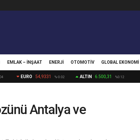
I
EMLAK – İNŞAAT
ENERJI
OTOMOTIV
GLOBAL EKONOMI
EURO
54,9331
ALTIN
6.500,31
04
%-0.02
%0.12
gözünü Antalya ve