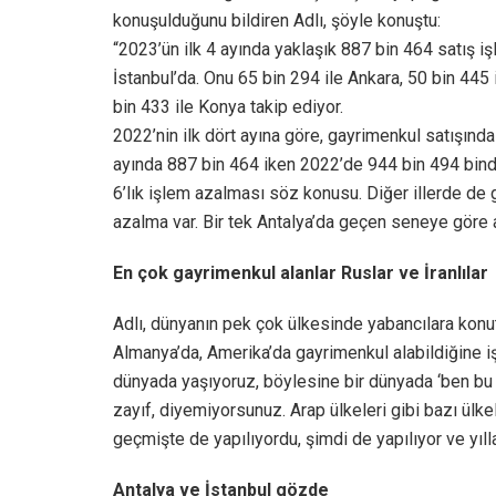
konuşulduğunu bildiren Adlı, şöyle konuştu:
“2023’ün ilk 4 ayında yaklaşık 887 bin 464 satış iş
İstanbul’da. Onu 65 bin 294 ile Ankara, 50 bin 445 i
bin 433 ile Konya takip ediyor.
2022’nin ilk dört ayına göre, gayrimenkul satışınd
ayında 887 bin 464 iken 2022’de 944 bin 494 bindi
6’lık işlem azalması söz konusu. Diğer illerde de
azalma var. Bir tek Antalya’da geçen seneye göre 
En çok gayrimenkul alanlar Ruslar ve İranlılar
Adlı, dünyanın pek çok ülkesinde yabancılara konut 
Almanya’da, Amerika’da gayrimenkul alabildiğine i
dünyada yaşıyoruz, böylesine bir dünyada ‘ben 
zayıf, diyemiyorsunuz. Arap ülkeleri gibi bazı ülke
geçmişte de yapılıyordu, şimdi de yapılıyor ve yıllar
Antalya ve İstanbul gözde