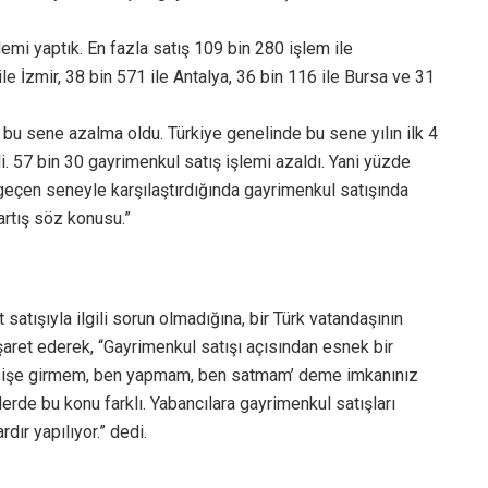
lemi yaptık. En fazla satış 109 bin 280 işlem ile
le İzmir, 38 bin 571 ile Antalya, 36 bin 116 ile Bursa ve 31
a bu sene azalma oldu. Türkiye genelinde bu sene yılın ilk 4
. 57 bin 30 gayrimenkul satış işlemi azaldı. Yani yüzde
 geçen seneyle karşılaştırdığında gayrimenkul satışında
artış söz konusu.”
satışıyla ilgili sorun olmadığına, bir Türk vatandaşının
şaret ederek, “Gayrimenkul satışı açısından esnek bir
bu işe girmem, ben yapmam, ben satmam’ deme imkanınız
lerde bu konu farklı. Yabancılara gayrimenkul satışları
dır yapılıyor.” dedi.