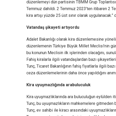
düzenlemeyi dün partisinin TBMM Grup Toplantısı’n
Temmuz dahildi. 2 Temmuz 2023’ten itibaren 2 Temm
kira artışı yüzde 25 üst sınır olarak uygulanacak.” 
Vatandaş şikayeti artıyordu
Adalet Bakanlığı olarak kira düzenlemesine yöneli
düzenlemenin Türkiye Büyük Millet Meclisi’nin g
bu konunun Meclisin ilk işlerinden olacağını, sunu
Fahiş kiralarla ilgili vatandaşlardan bazı şikayetl
Tunç, Ticaret Bakanlığının fahiş fiyatlarla ilgili bazı 
ceza düzenlemelerinin daha önce yapıldığını anıms
Kira uyuşmazlığında arabuluculuk
Kira uyuşmazlıklarında ara buluculuğun eylülden it
Tunç, bu uyuşmazlıkların mahkemelere gitmeden bar
Tunç, ev sahibi ile kiracı arasındaki uyuşmazlıkları