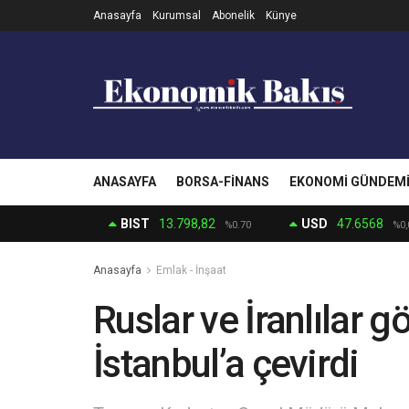
Anasayfa
Kurumsal
Abonelik
Künye
ANASAYFA
BORSA-FINANS
EKONOMI GÜNDEM
BIST
13.798,82
USD
47.6568
%0.70
%0,
Anasayfa
Emlak - İnşaat
Ruslar ve İranlılar 
İstanbul’a çevirdi