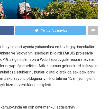
Twitter'da paylaş
bu yılın dört ayında yabancılara en fazla gayrimenkulün
 Ankara ve Yalova’nın izlediğini bildirdi.TAKBİS projesiyle
 Kovid-19 salgınından sonra Web Tapu uygulamasının hayata
lerini yaptığını belirten Adlı, kurumun geleneksel hafızasını
muhafaza ettiklerini, bunları dijital olarak da sakladıklarını
m sirkülasyonu olduğunu, yıllık ortalama 15 milyon işlem
lı hizmet verdiklerini söyledi.
 kamuoyunda en çok gayrimenkul satışlarının