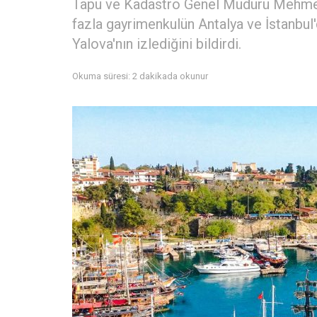
Tapu ve Kadastro Genel Müdürü Mehmet Z
fazla gayrimenkulün Antalya ve İstanbul'd
Yalova'nın izlediğini bildirdi.
Okuma süresi: 2 dakikada okunur