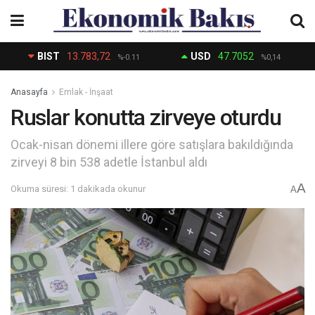
BIST
13.783,72
USD
47.7052
%-0.11
%0,14
Anasayfa
Emlak - İnşaat
Ruslar konutta zirveye oturdu
Ocak-nisan dönemi illere göre satışlara bakıldığında
zirveyi 8 bin 538 adetle İstanbul aldı
A
Okuma süresi: 1 dakikada okunur
A