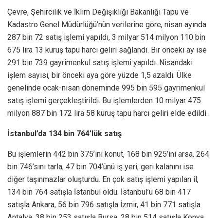
Çevre, Şehircilik ve İklim Değişikliği Bakanlığı Tapu ve
Kadastro Genel Müdürlüğü’nün verilerine göre, nisan ayında
287 bin 72 satış işlemi yapıldı, 3 milyar 514 milyon 110 bin
675 lira 13 kuruş tapu harcı geliri sağlandı. Bir önceki ay ise
291 bin 739 gayrimenkul satış işlemi yapıldı. Nisandaki
işlem sayısı, bir önceki aya göre yüzde 1,5 azaldı. Ülke
genelinde ocak-nisan döneminde 995 bin 595 gayrimenkul
satış işlemi gerçekleştirildi. Bu işlemlerden 10 milyar 475
milyon 887 bin 172 lira 58 kuruş tapu harcı geliri elde edildi.
İstanbul’da 134 bin 764’lük satış
Bu işlemlerin 442 bin 375’ini konut, 168 bin 925’ini arsa, 264
bin 746’sını tarla, 47 bin 704’ünü iş yeri, geri kalanını ise
diğer taşınmazlar oluşturdu. En çok satış işlemi yapılan il,
134 bin 764 satışla İstanbul oldu. İstanbul’u 68 bin 417
satışla Ankara, 56 bin 796 satışla İzmir, 41 bin 771 satışla
Antalya, 38 bin 253 satışla Bursa, 28 bin 514 satışla Konya,