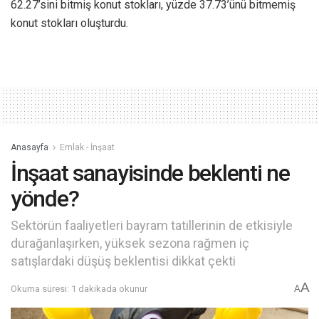
62.27’sini bitmiş konut stokları, yüzde 37.73’ünü bitmemiş
konut stokları oluşturdu.
Anasayfa
Emlak - İnşaat
İnşaat sanayisinde beklenti ne
yönde?
Sektörün faaliyetleri bayram tatillerinin de etkisiyle
durağanlaşırken, yüksek sezona rağmen iç
satışlardaki düşüş beklentisi dikkat çekti
A
Okuma süresi: 1 dakikada okunur
A