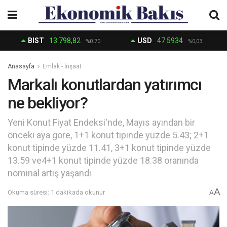
BIST
13.798,82
USD
47.5934
%0.70
%0,03
Anasayfa
Emlak - İnşaat
Markalı konutlardan yatırımcı
ne bekliyor?
Yeni Konut Fiyat Endeksi'nde, Mayıs ayından bir
önceki aya göre, 1+1 konut tipinde yüzde 5.43; 2+1
konut tipinde yüzde 11.41, 3+1 konut tipinde yüzde
13.59 ve4+1 konut tipinde yüzde 18.38 oranında
nominal artış yaşandı
A
Okuma süresi: 1 dakikada okunur
A