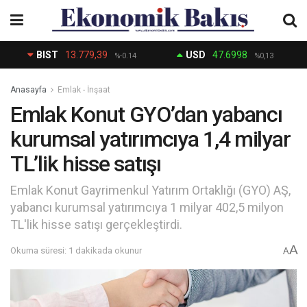
BIST
13.779,39
USD
47.6998
%-0.14
%0,13
Anasayfa
Emlak - İnşaat
Emlak Konut GYO’dan yabancı
kurumsal yatırımcıya 1,4 milyar
TL’lik hisse satışı
Emlak Konut Gayrimenkul Yatırım Ortaklığı (GYO) AŞ,
yabancı kurumsal yatırımcıya 1 milyar 402,5 milyon
TL'lik hisse satışı gerçekleştirdi.
A
Okuma süresi: 1 dakikada okunur
A