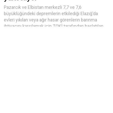
Pazarcık ve Elbistan merkezli 7,7 ve 7,6
büyüklüğündeki depremlerin etkilediği Elazığ'da
evleri yıkılan veya ağır hasar görenlerin barınma
ihtiyacını karşılamak için TOKİ tarafından başlatılan
çalışmalar devam ediyor.
A
Okuma süresi: 1 dakikada okunur
A