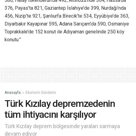
580, Hatay İskenderun’da 492, Altınözü’nde 364, Hassa’da
376, Payas’ta 821, Gaziantep İslahiye’de 399, Nurdağı’nda
456, Nizip’te 921, Şanlıurfa Birecik’te 534, Eyyübiye’de 363,
Diyarbakır Kayapınar 595, Adana Sarıçam’da 590, Osmaniye
Toprakkale’de 152 konut ile Adıyaman genelinde 250 köy
konutu.”
Anasayfa
Ekonomi Gündemi
Türk Kızılay depremzedenin
tüm ihtiyacını karşılıyor
Türk Kızılay deprem bölgesinde yaraları sarmaya
devam ediyor