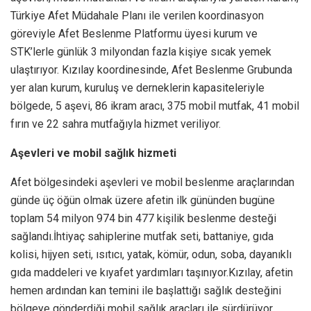
Türkiye Afet Müdahale Planı ile verilen koordinasyon
göreviyle Afet Beslenme Platformu üyesi kurum ve
STK’lerle günlük 3 milyondan fazla kişiye sıcak yemek
ulaştırıyor. Kızılay koordinesinde, Afet Beslenme Grubunda
yer alan kurum, kuruluş ve derneklerin kapasiteleriyle
bölgede, 5 aşevi, 86 ikram aracı, 375 mobil mutfak, 41 mobil
fırın ve 22 sahra mutfağıyla hizmet veriliyor.
Aşevleri ve mobil sağlık hizmeti
Afet bölgesindeki aşevleri ve mobil beslenme araçlarından
günde üç öğün olmak üzere afetin ilk gününden bugüne
toplam 54 milyon 974 bin 477 kişilik beslenme desteği
sağlandı.İhtiyaç sahiplerine mutfak seti, battaniye, gıda
kolisi, hijyen seti, ısıtıcı, yatak, kömür, odun, soba, dayanıklı
gıda maddeleri ve kıyafet yardımları taşınıyor.Kızılay, afetin
hemen ardından kan temini ile başlattığı sağlık desteğini
bölgeye gönderdiği mobil sağlık araçları ile sürdürüyor.