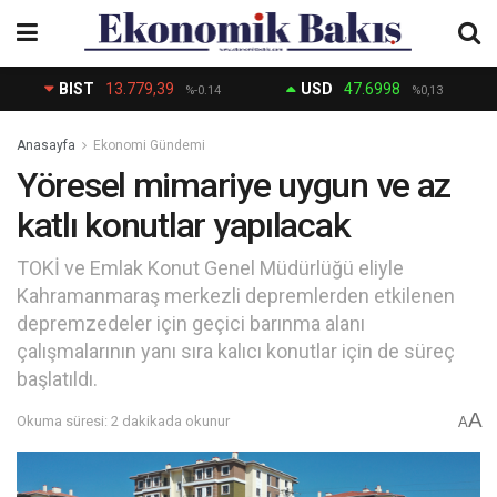
BIST
13.779,39
USD
47.6998
%-0.14
%0,13
Anasayfa
Ekonomi Gündemi
Yöresel mimariye uygun ve az
katlı konutlar yapılacak
TOKİ ve Emlak Konut Genel Müdürlüğü eliyle
Kahramanmaraş merkezli depremlerden etkilenen
depremzedeler için geçici barınma alanı
çalışmalarının yanı sıra kalıcı konutlar için de süreç
başlatıldı.
A
Okuma süresi: 2 dakikada okunur
A