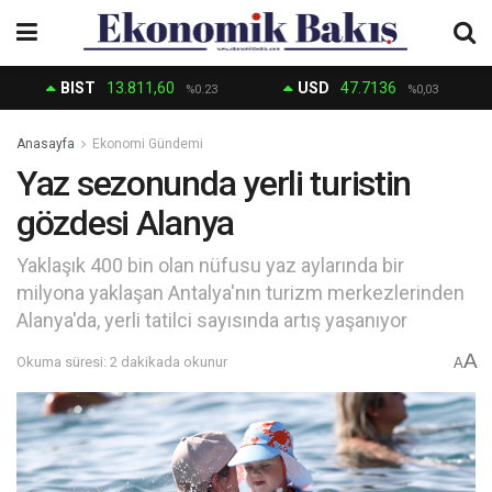
BIST
13.811,60
USD
47.7136
%0.23
%0,03
Anasayfa
Ekonomi Gündemi
Yaz sezonunda yerli turistin
gözdesi Alanya
Yaklaşık 400 bin olan nüfusu yaz aylarında bir
milyona yaklaşan Antalya'nın turizm merkezlerinden
Alanya'da, yerli tatilci sayısında artış yaşanıyor
A
Okuma süresi: 2 dakikada okunur
A