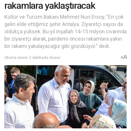
rakamlara yaklaştıracak
Kültür ve Turizm Bakanı Mehmet Nuri Ersoy, "En çok
geliri elde ettiğimiz şehir Antalya. Ziyaretçi sayısı da
oldukça yüksek. Bu yıl inşallah 14-15 milyon civarında
bir ziyaretçi alarak, pandemi öncesi rakamlara yakın
bir rakamı yakalayacağız gibi gözüküyor." dedi.
A
Okuma süresi: 2 dakikada okunur
A